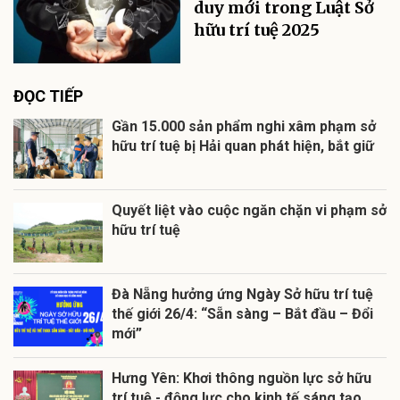
duy mới trong Luật Sở
hữu trí tuệ 2025
ĐỌC TIẾP
Gần 15.000 sản phẩm nghi xâm phạm sở
hữu trí tuệ bị Hải quan phát hiện, bắt giữ
Quyết liệt vào cuộc ngăn chặn vi phạm sở
hữu trí tuệ
Đà Nẵng hưởng ứng Ngày Sở hữu trí tuệ
thế giới 26/4: “Sẵn sàng – Bắt đầu – Đổi
mới”
Hưng Yên: Khơi thông nguồn lực sở hữu
trí tuệ - động lực cho kinh tế sáng tạo