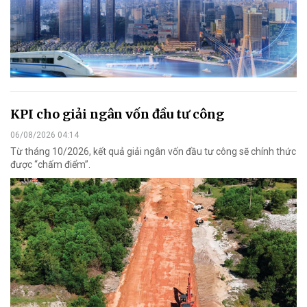
KPI cho giải ngân vốn đầu tư công
06/08/2026 04:14
Từ tháng 10/2026, kết quả giải ngân vốn đầu tư công sẽ chính thức
được “chấm điểm”.