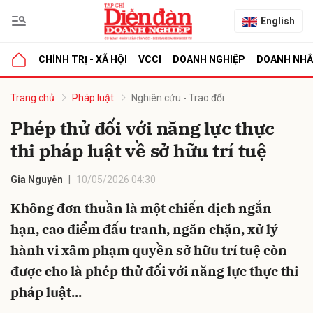
English
CHÍNH TRỊ - XÃ HỘI
VCCI
DOANH NGHIỆP
DOANH NH
bình luận
Trang chủ
Pháp luật
Nghiên cứu - Trao đổi
Phép thử đối với năng lực thực
thi pháp luật về sở hữu trí tuệ
Gia Nguyễn
10/05/2026 04:30
Không đơn thuần là một chiến dịch ngắn
hạn, cao điểm đấu tranh, ngăn chặn, xử lý
Hủy
G
hành vi xâm phạm quyền sở hữu trí tuệ còn
được cho là phép thử đối với năng lực thực thi
pháp luật...