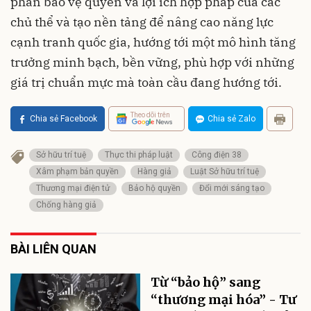
phần bảo vệ quyền và lợi ích hợp pháp của các
chủ thể và tạo nền tảng để nâng cao năng lực
cạnh tranh quốc gia, hướng tới một mô hình tăng
trưởng minh bạch, bền vững, phù hợp với những
giá trị chuẩn mực mà toàn cầu đang hướng tới.
Theo dõi trên
Chia sẻ Facebook
Chia sẻ Zalo
Sở hữu trí tuệ
Thực thi pháp luật
Công điện 38
Xâm phạm bản quyền
Hàng giả
Luật Sở hữu trí tuệ
Thương mại điện tử
Bảo hộ quyền
Đổi mới sáng tạo
Chống hàng giả
BÀI LIÊN QUAN
Từ “bảo hộ” sang
“thương mại hóa” - Tư