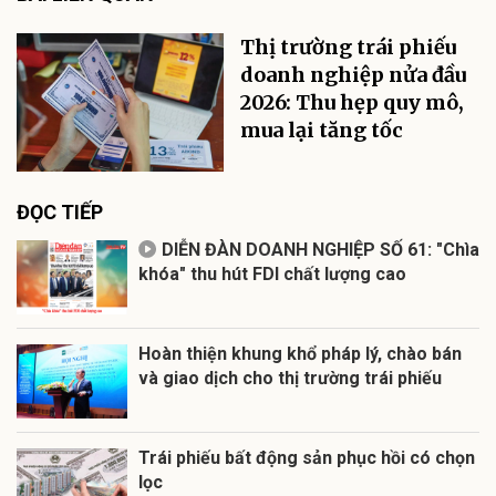
Thị trường trái phiếu
doanh nghiệp nửa đầu
2026: Thu hẹp quy mô,
mua lại tăng tốc
ĐỌC TIẾP
DIỄN ĐÀN DOANH NGHIỆP SỐ 61: "Chìa
khóa" thu hút FDI chất lượng cao
Hoàn thiện khung khổ pháp lý, chào bán
và giao dịch cho thị trường trái phiếu
Trái phiếu bất động sản phục hồi có chọn
lọc