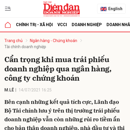
English
CHÍNH TRỊ - XÃ HỘI
VCCI
DOANH NGHIỆP
DOANH NH
bình luận
Trang chủ
Ngân hàng - Chứng khoán
Tài chính doanh nghiệp
Cẩn trọng khi mua trái phiếu
doanh nghiệp qua ngân hàng,
công ty chứng khoán
M.LÊ
14/07/2021 16:25
Hủy
G
Bên cạnh những kết quả tích cực, Lãnh đạo
Bộ Tài chính lưu ý trên thị trường trái phiếu
doanh nghiệp vẫn còn những rủi ro tiềm ẩn
cho bản thân doanh nghiệp, nhà đầu tư và thị