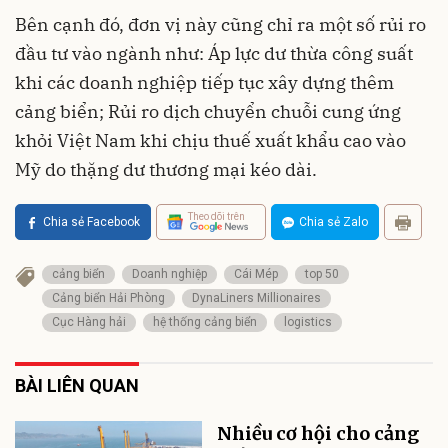
Bên cạnh đó, đơn vị này cũng chỉ ra một số rủi ro
đầu tư vào ngành như: Áp lực dư thừa công suất
khi các doanh nghiệp tiếp tục xây dựng thêm
cảng biển; Rủi ro dịch chuyển chuỗi cung ứng
khỏi Việt Nam khi chịu thuế xuất khẩu cao vào
Mỹ do thặng dư thương mại kéo dài.
Theo dõi trên
Chia sẻ Facebook
Chia sẻ Zalo
cảng biển
Doanh nghiệp
Cái Mép
top 50
Cảng biển Hải Phòng
DynaLiners Millionaires
Cục Hàng hải
hệ thống cảng biển
logistics
BÀI LIÊN QUAN
Nhiều cơ hội cho cảng