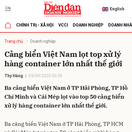
English
CHÍNH TRỊ - XÃ HỘI
VCCI
DOANH NGHIỆP
DOANH NH
bình luận
Trang chủ
Doanh nghiệp
Cảng biển Việt Nam lọt top xử lý
hàng container lớn nhất thế giới
Thy Hằng
03/09/2025 00:30
Ba cảng biển Việt Nam ở TP Hải Phòng, TP Hồ
Chí Minh và Cái Mép lọt vào top 50 cảng biển
Hủy
G
xử lý hàng container lớn nhất thế giới.
Ba cảng biển Việt Nam ở TP Hải Phòng, TP HCM