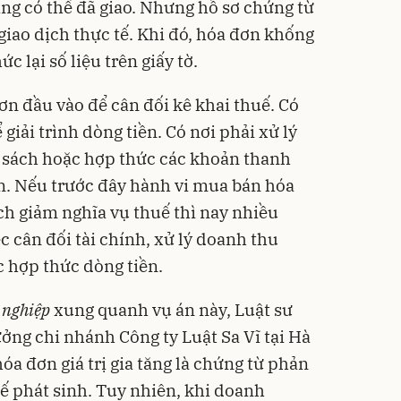
àng có thể đã giao. Nhưng hồ sơ chứng từ
giao dịch thực tế. Khi đó, hóa đơn khống
c lại số liệu trên giấy tờ.
n đầu vào để cân đối kê khai thuế. Có
giải trình dòng tiền. Có nơi phải xử lý
ổ sách hoặc hợp thức các khoản thanh
n. Nếu trước đây hành vi mua bán hóa
h giảm nghĩa vụ thuế thì nay nhiều
 cân đối tài chính, xử lý doanh thu
c hợp thức dòng tiền.
 nghiệp
xung quanh vụ án này, Luật sư
ng chi nhánh Công ty Luật Sa Vĩ tại Hà
óa đơn giá trị gia tăng là chứng từ phản
tế phát sinh. Tuy nhiên, khi doanh