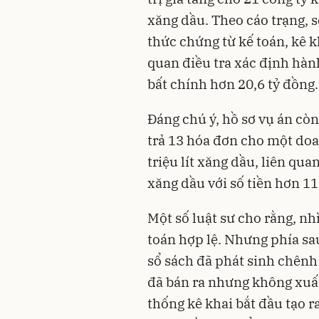
xăng dầu. Theo cáo trạng,
thức chứng từ kế toán, kê k
quan điều tra xác định hành
bất chính hơn 20,6 tỷ đồng.
Đáng chú ý, hồ sơ vụ án cò
trả 13 hóa đơn cho một doa
triệu lít xăng dầu, liên qua
xăng dầu với số tiền hơn 11
Một số luật sư cho rằng, nh
toán hợp lệ. Nhưng phía sau
sổ sách đã phát sinh chênh 
đã bán ra nhưng không xuất
thống kê khai bắt đầu tạo r