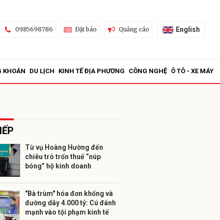
English
0985698786
Đặt báo
Quảng cáo
G KHOÁN
DU LỊCH
KINH TẾ ĐỊA PHƯƠNG
CÔNG NGHỆ
Ô TÔ - XE MÁY
IẾP
Từ vụ Hoàng Hường đến
chiêu trò trốn thuế “núp
ửi
bóng” hộ kinh doanh
"Bà trùm" hóa đơn khống và
đường dây 4.000 tỷ: Cú đánh
mạnh vào tội phạm kinh tế