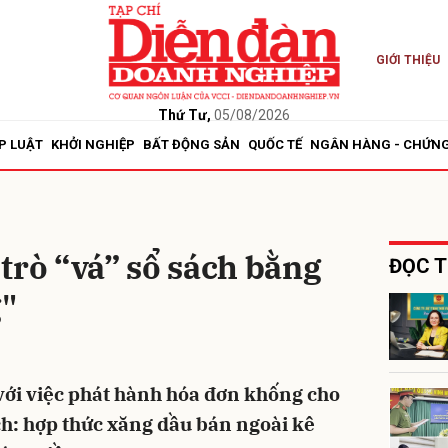
GIỚI THIỆU
bình luận
Thứ Tư,
05/08/2026
P LUẬT
KHỞI NGHIỆP
BẤT ĐỘNG SẢN
QUỐC TẾ
NGÂN HÀNG - CHỨN
trò “vá” sổ sách bằng
ĐỌC T
"
Hủy
G
với việc phát hành hóa đơn khống cho
ch: hợp thức xăng dầu bán ngoài kê