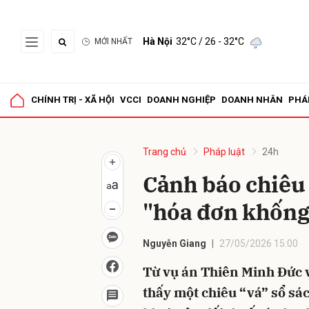
Hà Nội
32°C
/ 26 - 32°C
MỚI NHẤT
Gửi 
CHÍNH TRỊ - XÃ HỘI
VCCI
DOANH NGHIỆP
DOANH NHÂN
PHÁ
Trang chủ
Pháp luật
24h
Cảnh báo chiêu 
"hóa đơn khống
Nguyễn Giang
27/05/2026 15:00
Từ vụ án Thiên Minh Đức 
thấy một chiêu “vá” sổ sá