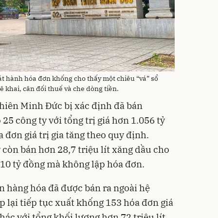
át hành hóa đơn khống cho thấy một chiêu “vá” sổ
 khai, cân đối thuế và che dòng tiền.
Thiên Minh Đức bị xác định đã bán
25 công ty với tổng trị giá hơn 1.056 tỷ
đơn giá trị gia tăng theo quy định.
còn bán hơn 28,7 triệu lít xăng dầu cho
 310 tỷ đồng mà không lập hóa đơn.
ớn hàng hóa đã được bán ra ngoài hệ
 lại tiếp tục xuất khống 153 hóa đơn giá
khác với tổng khối lượng hơn 72 triệu lít