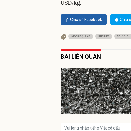
USD/kg.
Chia sẻ Facebook
Chia s
khoáng sản
lithium
trung q
BÀI LIÊN QUAN