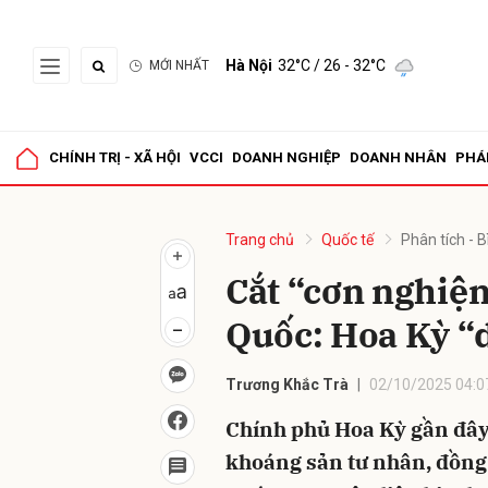
Hà Nội
32°C
/ 26 - 32°C
MỚI NHẤT
Gửi 
CHÍNH TRỊ - XÃ HỘI
VCCI
DOANH NGHIỆP
DOANH NHÂN
PHÁ
Trang chủ
Quốc tế
Phân tích - B
Cắt “cơn nghiệ
Quốc: Hoa Kỳ “d
Trương Khắc Trà
02/10/2025 04:0
Chính phủ Hoa Kỳ gần đây 
khoáng sản tư nhân, đồng t