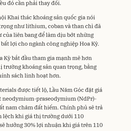
ều đó cần phải thay đổi.
ội Khai thác khoáng sản quốc gia nói
trọng như lithium, coban và than chì đã
 của liên bang để làm dịu bớt những
y bất lợi cho ngành công nghiệp Hoa Kỳ.
a Kỳ bắt đầu tham gia mạnh mẽ hơn
 thị trường khoáng sản quan trọng, bằng
chính sách linh hoạt hơn.
erials được tiết lộ, Lầu Năm Góc đặt giá
xit neodymium-praseodymium (NdPr)-
ất nam châm đất hiếm. Chính phủ sẽ trả
 lệch khi giá thị trường dưới 110
 sẽ hưởng 30% lợi nhuận khi giá trên 110