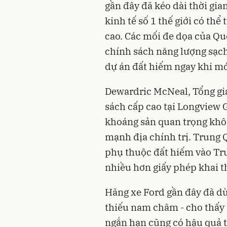
gần đây đã kéo dài thời gi
kinh tế số 1 thế giới có th
cao. Các mối đe dọa của Quố
chính sách năng lượng sạch
dự án đất hiếm ngay khi mớ
Dewardric McNeal, Tổng gi
sách cấp cao tại Longview G
khoáng sản quan trọng khôn
mạnh địa chính trị. Trung 
phụ thuộc đất hiếm vào Tr
nhiều hơn giấy phép khai t
Hãng xe Ford gần đây đã dừ
thiếu nam châm - cho thấy
ngắn hạn cũng có hậu quả t