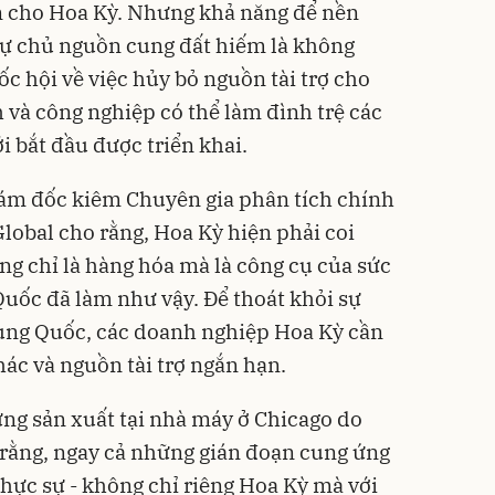
an cho Hoa Kỳ. Nhưng khả năng để nền
ể tự chủ nguồn cung đất hiếm là không
c hội về việc hủy bỏ nguồn tài trợ cho
 và công nghiệp có thể làm đình trệ các
i bắt đầu được triển khai.
ám đốc kiêm Chuyên gia phân tích chính
lobal cho rằng, Hoa Kỳ hiện phải coi
g chỉ là hàng hóa mà là công cụ của sức
Quốc đã làm như vậy. Để thoát khỏi sự
ung Quốc, các doanh nghiệp Hoa Kỳ cần
hác và nguồn tài trợ ngắn hạn.
ng sản xuất tại nhà máy ở Chicago do
 rằng, ngay cả những gián đoạn cung ứng
hực sự - không chỉ riêng Hoa Kỳ mà với