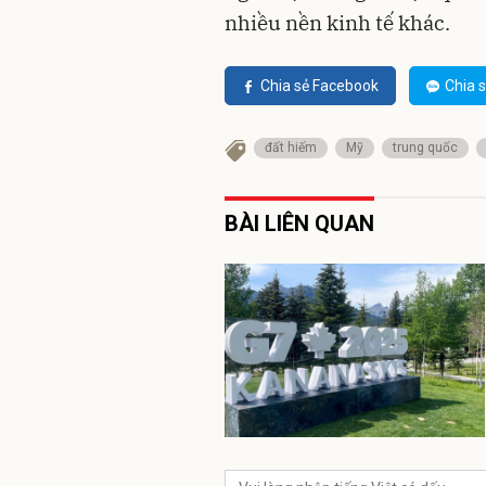
nhiều nền kinh tế khác.
Chia sẻ Facebook
Chia s
đất hiếm
Mỹ
trung quốc
BÀI LIÊN QUAN