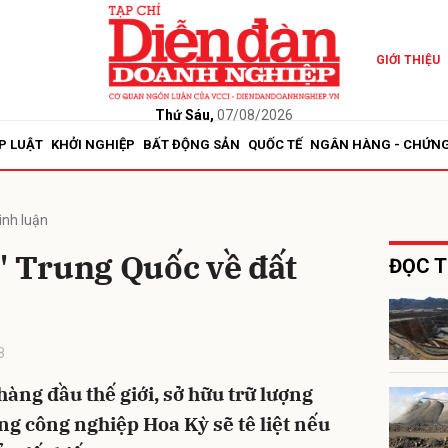
GIỚI THIỆU
bình luận
Thứ Sáu,
07/08/2026
P LUẬT
KHỞI NGHIỆP
BẤT ĐỘNG SẢN
QUỐC TẾ
NGÂN HÀNG - CHỨN
ình luận
" Trung Quốc về đất
ĐỌC T
Hủy
G
8
àng đầu thế giới, sở hữu trữ lượng
g công nghiệp Hoa Kỳ sẽ tê liệt nếu