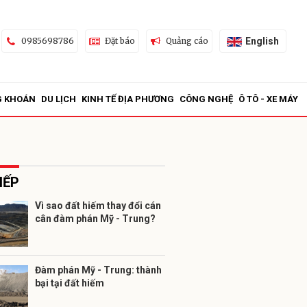
English
0985698786
Đặt báo
Quảng cáo
G KHOÁN
DU LỊCH
KINH TẾ ĐỊA PHƯƠNG
CÔNG NGHỆ
Ô TÔ - XE MÁY
IẾP
Vì sao đất hiếm thay đổi cán
cân đàm phán Mỹ - Trung?
ửi
Đàm phán Mỹ - Trung: thành
bại tại đất hiếm