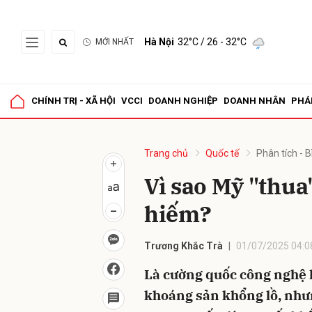
Hà Nội
32°C
/ 26 - 32°C
MỚI NHẤT
Gửi 
CHÍNH TRỊ - XÃ HỘI
VCCI
DOANH NGHIỆP
DOANH NHÂN
PHÁ
Trang chủ
Quốc tế
Phân tích - B
Vì sao Mỹ "thua
hiếm?
Trương Khắc Trà
01/07/2025 04:0
Là cường quốc công nghệ h
khoáng sản khổng lồ, nhưn