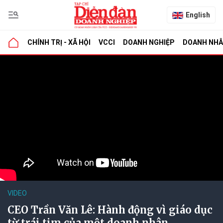
English
CHÍNH TRỊ - XÃ HỘI
VCCI
DOANH NGHIỆP
DOANH NH
VIDEO
CEO Trần Văn Lê: Hành động vì giáo dục
từ trái tim của một doanh nhân