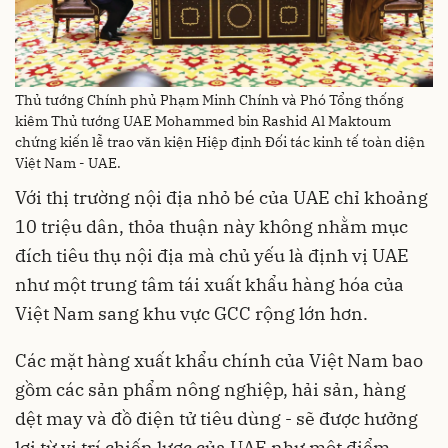
Thủ tướng Chính phủ Phạm Minh Chính và Phó Tổng thống
kiêm Thủ tướng UAE Mohammed bin Rashid Al Maktoum
chứng kiến lễ trao văn kiện Hiệp định Đối tác kinh tế toàn diện
Việt Nam - UAE.
Với thị trường nội địa nhỏ bé của UAE chỉ khoảng
10 triệu dân, thỏa thuận này không nhằm mục
đích tiêu thụ nội địa mà chủ yếu là định vị UAE
như một trung tâm tái xuất khẩu hàng hóa của
Việt Nam sang khu vực GCC rộng lớn hơn.
Các mặt hàng xuất khẩu chính của Việt Nam bao
gồm các sản phẩm nông nghiệp, hải sản, hàng
dệt may và đồ điện tử tiêu dùng - sẽ được hưởng
lợi từ vị trí chiến lược của UAE như một điểm