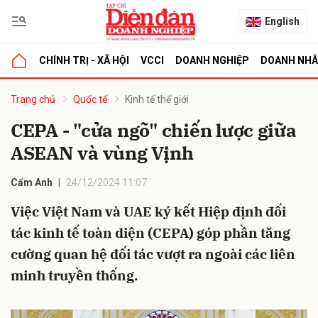
English
CHÍNH TRỊ - XÃ HỘI
VCCI
DOANH NGHIỆP
DOANH NH
bình luận
Trang chủ
Quốc tế
Kinh tế thế giới
CEPA - "cửa ngõ" chiến lược giữa
ASEAN và vùng Vịnh
Cẩm Anh
24/12/2024 11:07
Việc Việt Nam và UAE ký kết Hiệp định đối
tác kinh tế toàn diện (CEPA) góp phần tăng
Hủy
G
cường quan hệ đối tác vượt ra ngoài các liên
minh truyền thống.