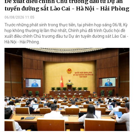
Đề xuất điều chỉnh Chủ trương đầu tư Dự án
tuyến đường sắt Lào Cai - Hà Nội - Hải Phòng
06/08/2026 11:05
Trước những phát sinh trong thực tiễn, tại phiên họp sáng 06/8, Kỳ
họp không thường lệ lần thứ nhất, Chính phủ đã trình Quốc hội đề
xuất điều chỉnh Chủ trương đầu tư Dự án tuyến đường sắt Lào Cai -
Hà Nội - Hải Phòng.