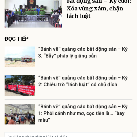
bất động sản – Kỳ cuối:
Xóa vùng xám, chặn
lách luật
ĐỌC TIẾP
“Bánh vẽ” quảng cáo bất động sản – Kỳ
3: “Bẫy” pháp lý giăng sẵn
“Bánh vẽ” quảng cáo bất động sản – Kỳ
2: Chiêu trò “lách luật” có chủ đích
“Bánh vẽ” quảng cáo bất động sản – Kỳ
1: Phối cảnh như mơ, cọc tiền là… “bay
màu”