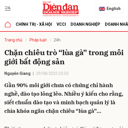
English
CHÍNH TRỊ - XÃ HỘI
VCCI
DOANH NGHIỆP
DOANH NH
bình luận
Trang chủ
Pháp luật
24h
Chặn chiêu trò “lùa gà” trong môi
giới bất động sản
Nguyễn Giang
29/08/2025 03:50
Gần 90% môi giới chưa có chứng chỉ hành
nghề, đào tạo lỏng lẻo. Nhiều ý kiến cho rằng,
Hủy
G
siết chuẩn đào tạo và minh bạch quản lý là
chìa khóa ngăn chặn chiêu “lùa gà”…