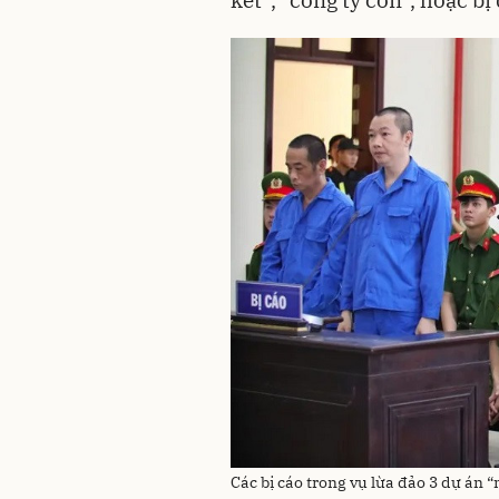
kết”, “công ty con”, hoặc bị
Các bị cáo trong vụ lừa đảo 3 dự án 