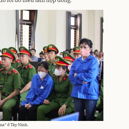
 đổ lỗi do hiểu lầm hợp đồng.
“ma” ở Tây Ninh.