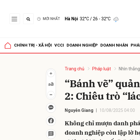
Hà Nội
32°C
/ 26 - 32°C
MỚI NHẤT
Gửi 
CHÍNH TRỊ - XÃ HỘI
VCCI
DOANH NGHIỆP
DOANH NHÂN
PHÁ
Trang chủ
Pháp luật
Nhìn thẳng 
“Bánh vẽ” quảng
2: Chiêu trò “lá
Nguyễn Giang
10/08/2025 04:00
Không chỉ mượn danh pháp 
doanh nghiệp còn lập lờ h