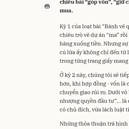
chiêu bài “góp vốn”, “giữ 
mua.
Kỳ 1 của loạt bài “Bánh vẽ 
chiêu trò vẽ dự án “ma” rồ
hàng xuống tiền. Nhưng sự 
cú lừa ấy không chỉ đến từ
trong từng trang giấy mang
Ở kỳ 2 này, chúng tôi sẽ tiế
hơn, khi hợp đồng - vốn là 
chuyển giao rủi ro. Dưới vỏ
nhượng quyền đầu tư”... là
có chủ đích, vừa lách luật t
Những thỏa thuận trá hình 