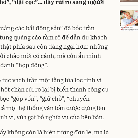
chỗ”, “đặt cọc”… đẩy rủi ro sang người
quảng cáo bất động sản” đã bóc trần
i tung quảng cáo rầm rộ để dẫn dụ khách
thật phía sau còn đáng ngại hơn: những
 lời chào mời có cánh, mà còn ẩn mình
 danh “hợp đồng”.
p tục vạch trần một tầng lừa lọc tinh vi
chốt chặn rủi ro lại bị biến thành công cụ
 bọc “góp vốn”, “giữ chỗ”, “chuyển
 cả một hệ thống văn bản được dựng lên
inh vi, vừa gạt bỏ nghĩa vụ của bên bán.
ấy không còn là hiện tượng đơn lẻ, mà là