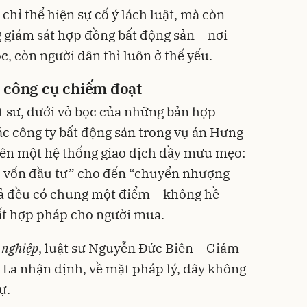
hỉ thể hiện sự cố ý lách luật, mà còn
 giám sát hợp đồng bất động sản – nơi
, còn người dân thì luôn ở thế yếu.
 công cụ chiếm đoạt
ật sư, dưới vỏ bọc của những bản hợp
ác công ty bất động sản trong vụ án Hưng
ên một hệ thống giao dịch đầy mưu mẹo:
góp vốn đầu tư” cho đến “chuyển nhượng
cả đều có chung một điểm – không hề
ất hợp pháp cho người mua.
 nghiệp
, luật sư Nguyễn Đức Biên – Giám
La nhận định, về mặt pháp lý, đây không
ự.