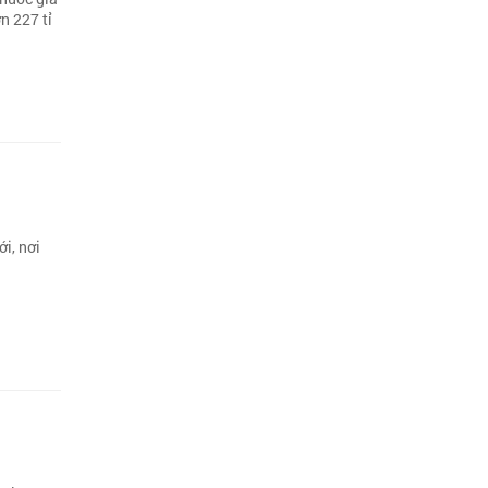
n 227 tỉ
ới, nơi