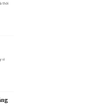
à thời
 vì
ảng