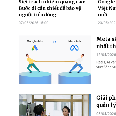
Siết trách nhiệm quảng cáo:
Google 
Bước đi cần thiết để bảo vệ
Việt Na
người tiêu dùng
mới
07/06/2026 15:00
23/05/202
Meta sắ
nhất th
15/04/2026
Reels, AI v
vượt "ông v
Giải p
quản lý
03/04/2026