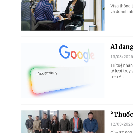
Visa thông 
và doanh nh
AI đang
13/03/2026
Trí tuệ nhâ
tỷ lượt tru
trên AI.
“Thuốc 
12/03/2026
Gần 87.000 