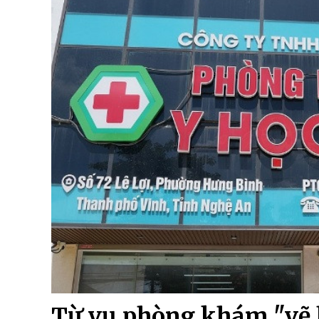
Từ vụ phòng khám "vẽ b