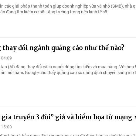
tin các giải pháp thanh toán giúp doanh nghiệp vừa và nhỏ (SMB), nhà 
ân đang tìm kiếm cơ hội tăng trưởng trong nền kinh tế số.
 thay đổi ngành quảng cáo như thế nào?
 04:09
n tạo (AI) đang thay đổi cách người dùng tìm kiếm và mua hàng. Với hơn 
y vấn mỗi năm, Google cho thấy quảng cáo số đang dịch chuyển sang mô 
gia truyền 3 đời” giả và hiểm họa từ mạng 
 15:00
đơn hàng “thảo dược đắp xương khớp” giả đã được bán ra dưới tên gọi “