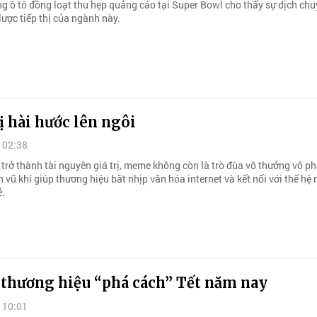
g ô tô đồng loạt thu hẹp quảng cáo tại Super Bowl cho thấy sự dịch chuy
lược tiếp thị của ngành này.
ị hài hước lên ngôi
 02:38
 trở thành tài nguyên giá trị, meme không còn là trò đùa vô thưởng vô ph
h vũ khí giúp thương hiệu bắt nhịp văn hóa internet và kết nối với thế hệ
ẻ.
thương hiệu “phá cách” Tết năm nay
 10:01