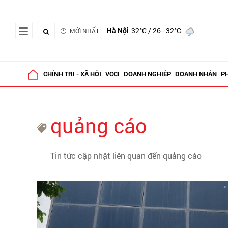
Hà Nội
32°C
/ 26 - 32°C
MỚI NHẤT
CHÍNH TRỊ - XÃ HỘI
VCCI
DOANH NGHIỆP
DOANH NHÂN
P
quảng cáo
Tin tức cập nhật liên quan đến quảng cáo