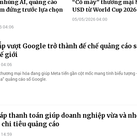
nhúng AI, quảng cáo
“Cỗ máy” thương mại 
m đứng trước lựa chọn
USD từ World Cup 2026
05/05/2026 04:00
6 04:06
p vượt Google trở thành đế chế quảng cáo s
ế giới
 04:06
à thương mại hóa đang giúp Meta tiến gần cột mốc mang tính biểu tượng -
ua" quảng cáo số Google.
háp thanh toán giúp doanh nghiệp vừa và nh
 chi tiêu quảng cáo
 14:59