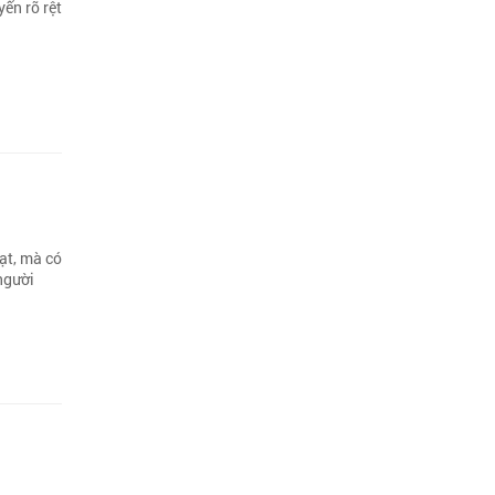
ển rõ rệt
ạt, mà có
 người