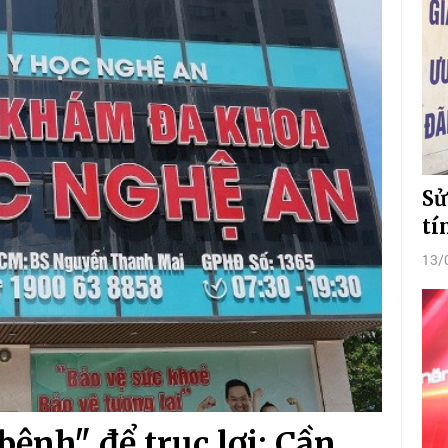
Sử
tí
13/
ệnh" để trục lợi: Cần