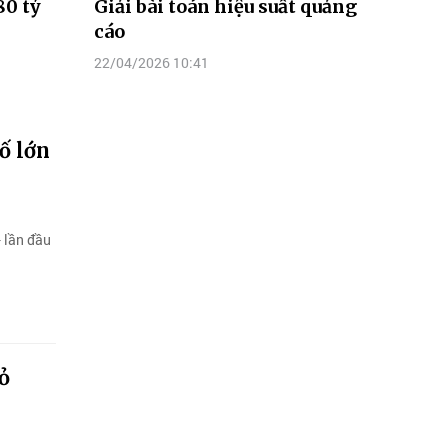
80 tỷ
Giải bài toán hiệu suất quảng
cáo
22/04/2026 10:41
ố lớn
 lần đầu
ỏ