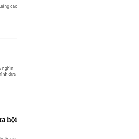
quảng cáo
5 nghìn
hình dựa
xã hội
thuốc gia