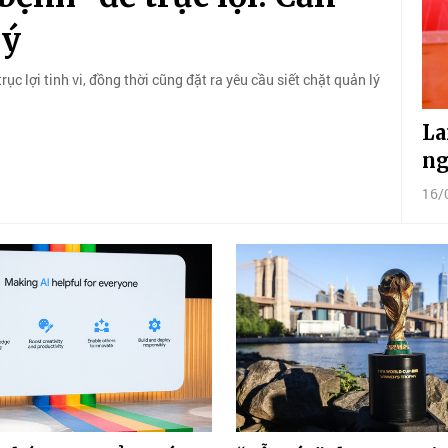
lý
c lợi tinh vi, đồng thời cũng đặt ra yêu cầu siết chặt quản lý
La
ng
16/