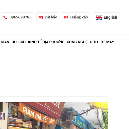
English
0985698786
Đặt báo
Quảng cáo
KHOÁN
DU LỊCH
KINH TẾ ĐỊA PHƯƠNG
CÔNG NGHỆ
Ô TÔ - XE MÁY