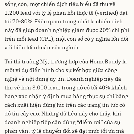
sống còn, một chiến dịch tiêu biểu đã thu về
1.200 lead với tỷ lệ phản hồi thực tế (verified) đạt
tới 70-80%. Điều quan trọng nhất là chiến dịch
này đã giúp doanh nghiệp giảm được 20% chi phí
trên mỗi lead (CPL), một con số có ý nghĩa lớn đối
với biên lợi nhuận của ngành.
Tại thị trường Mỹ, trường hợp của HomeBuddy là
một ví dụ điển hình cho sự kết hợp giữa công
nghệ và nội dung uy tín. Doanh nghiệp này đã
thu về hơn 8.000 lead, trong đó có tới 40% khách
hàng xác nhận ý định mua hàng thực sự chỉ bằng
cách xuất hiện đúng lúc trên các trang tin tức có
độ tin cậy cao. Những dữ liệu này cho thấy, khi
doanh nghiệp tiếp cận đúng “điểm rơi” của sự
phân vân, tỷ lệ chuyển đổi sẽ đạt mức tối ưu mà