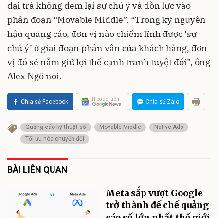
đại trà không đem lại sự chú ý và dồn lực vào
phân đoạn “Movable Middle”. “Trong kỷ nguyên
hậu quảng cáo, đơn vị nào chiếm lĩnh được ‘sự
chú ý’ ở giai đoạn phân vân của khách hàng, đơn
vị đó sẽ nắm giữ lợi thế cạnh tranh tuyệt đối”, ông
Alex Ngô nói.
Theo dõi trên
Chia sẻ Facebook
Chia sẻ Zalo
Quảng cáo kỹ thuật số
Movable Middle
Native Ads
Tối ưu hóa chuyển đổi
BÀI LIÊN QUAN
Meta sắp vượt Google
trở thành đế chế quảng
cáo số lớn nhất thế giới