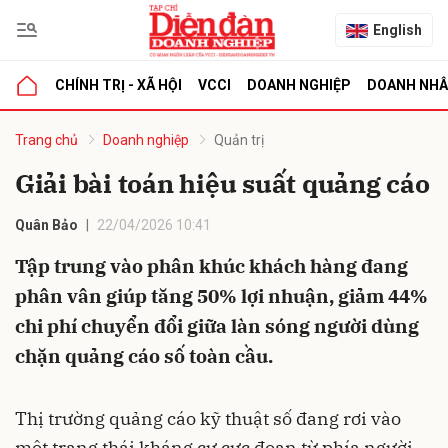
English
CHÍNH TRỊ - XÃ HỘI
VCCI
DOANH NGHIỆP
DOANH NH
bình luận
Trang chủ
Doanh nghiệp
Quản trị
Giải bài toán hiệu suất quảng cáo
Quân Bảo
22/04/2026 10:41
Tập trung vào phân khúc khách hàng đang
phân vân giúp tăng 50% lợi nhuận, giảm 44%
chi phí chuyển đổi giữa làn sóng người dùng
Hủy
G
chặn quảng cáo số toàn cầu.
Thị trường quảng cáo kỹ thuật số đang rơi vào
một trạng thái kháng cự cực đoan từ phía người