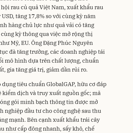
hội rau củ quả Việt Nam, xuất khẩu rau
ỷ USD, tăng 17,8% so với cùng kỳ năm
ành hàng chủ lực như quả vải có tăng
 cùng kỳ thông qua việc mở rộng thị
n như Mỹ, EU. Ông Đặng Phúc Nguyên
tục đà tăng trưởng, các doanh nghiệp tái
i mô hình dựa trên chất lượng, chuẩn
, gia tăng giá trị, giảm dần rủi ro.
p dụng tiêu chuẩn GlobalGAP, hữu cơ đáp
ề kiểm dịch và truy xuất nguồn gốc; mã
đóng gói minh bạch thông tin được mở
anh nghiệp đầu tư cho công nghệ sau thu
ăng mạnh. Bên cạnh xuất khẩu trái cây
sâu như cấp đông nhanh, sấy khô, chế