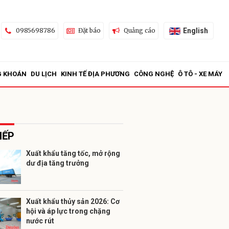
English
0985698786
Đặt báo
Quảng cáo
G KHOÁN
DU LỊCH
KINH TẾ ĐỊA PHƯƠNG
CÔNG NGHỆ
Ô TÔ - XE MÁY
IẾP
Xuất khẩu tăng tốc, mở rộng
dư địa tăng trưởng
ửi
Xuất khẩu thủy sản 2026: Cơ
hội và áp lực trong chặng
nước rút