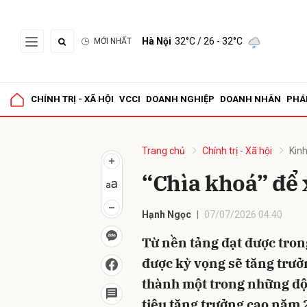
Hà Nội
32°C
/ 26 - 32°C
MỚI NHẤT
Gửi 
CHÍNH TRỊ - XÃ HỘI
VCCI
DOANH NGHIỆP
DOANH NHÂN
PHÁ
Trang chủ
Chính trị - Xã hội
Kinh
“Chìa khoá” để 
Hạnh Ngọc
07/07/2026 04:40
Từ nền tảng đạt được tro
được kỳ vọng sẽ tăng trưở
thành một trong những độ
tiêu tăng trưởng cao năm 