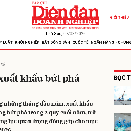
GIỚI THIỆU
bình luận
Thứ Sáu,
07/08/2026
P LUẬT
KHỞI NGHIỆP
BẤT ĐỘNG SẢN
QUỐC TẾ
NGÂN HÀNG - CHỨN
 tế
xuất khẩu bứt phá
ĐỌC T
Hủy
G
ng những tháng đầu năm, xuất khẩu
ng bứt phá trong 2 quý cuối năm, trở
ng lực quan trọng đóng góp cho mục
2026.