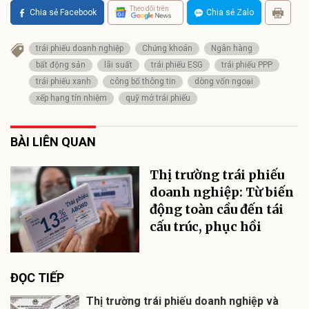
Theo dõi trên
Chia sẻ Facebook
Chia sẻ Zalo
trái phiếu doanh nghiệp
Chứng khoán
Ngân hàng
bất động sản
lãi suất
trái phiếu ESG
trái phiếu PPP
trái phiếu xanh
công bố thông tin
dòng vốn ngoại
xếp hạng tín nhiệm
quỹ mở trái phiếu
BÀI LIÊN QUAN
Thị trường trái phiếu
doanh nghiệp: Từ biến
động toàn cầu đến tái
cấu trúc, phục hồi
ĐỌC TIẾP
Thị trường trái phiếu doanh nghiệp và