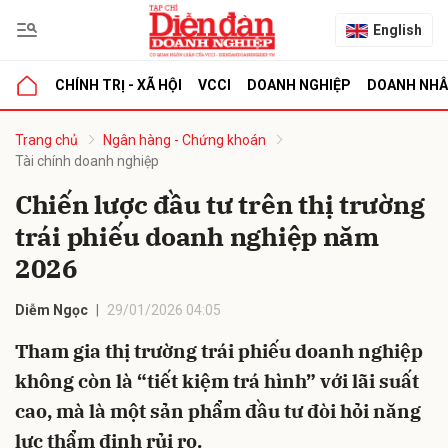
English
CHÍNH TRỊ - XÃ HỘI
VCCI
DOANH NGHIỆP
DOANH NH
bình luận
Trang chủ
Ngân hàng - Chứng khoán
Tài chính doanh nghiệp
Chiến lược đầu tư trên thị trường
trái phiếu doanh nghiệp năm
2026
Diễm Ngọc
29/01/2026 04:05
Hủy
G
Tham gia thị trường trái phiếu doanh nghiệp
không còn là “tiết kiệm trá hình” với lãi suất
cao, mà là một sản phẩm đầu tư đòi hỏi năng
lực thẩm định rủi ro.