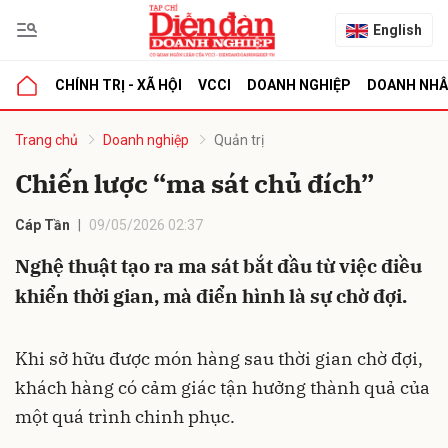
English
CHÍNH TRỊ - XÃ HỘI
VCCI
DOANH NGHIỆP
DOANH NH
bình luận
Trang chủ
Doanh nghiệp
Quản trị
Chiến lược “ma sát chủ đích”
Cáp Tần
09/05/2026 02:37
Nghệ thuật tạo ra ma sát bắt đầu từ việc điều
khiển thời gian, mà điển hình là sự chờ đợi.
Hủy
G
Khi sở hữu được món hàng sau thời gian chờ đợi,
khách hàng có cảm giác tận hưởng thành quả của
một quá trình chinh phục.