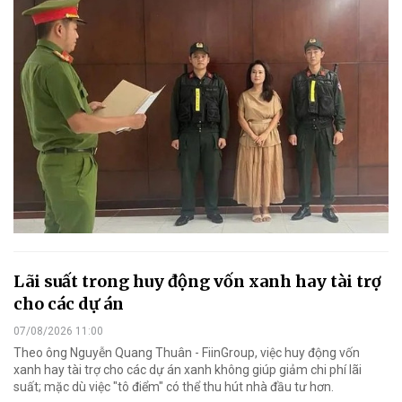
Lãi suất trong huy động vốn xanh hay tài trợ
cho các dự án
07/08/2026 11:00
Theo ông Nguyễn Quang Thuân - FiinGroup, việc huy động vốn
xanh hay tài trợ cho các dự án xanh không giúp giảm chi phí lãi
suất; mặc dù việc "tô điểm" có thể thu hút nhà đầu tư hơn.