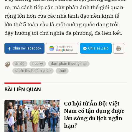
ro, mà cách tiếp cận này phản ánh thế giới quan
rộng lớn hơn của các nhà lãnh đạo nền kinh tế
lớn thứ 5 toàn cầu là một cường quốc đang trỗi
dậy hướng tới chủ nghĩa đa phương, đa liên kết.
Theo dõi trên
Chia sẻ Facebook
Chia sẻ Zalo
ấn độ
hoa kỳ
đàm phán thương mại
chiến thuật đàm phán
thuế
BÀI LIÊN QUAN
Cơ hội từ Ấn Độ: Việt
Nam có tận dụng được
làn sóng du lịch ngắn
hạn?