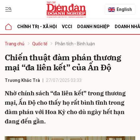
English
CHÍNH TRỊ - XÃ HỘI
VCCI
DOANH NGHIỆP
DOANH NH
bình luận
Trang chủ
Quốc tế
Phân tích - Bình luận
Chiến thuật đàm phán thương
mại “đa liên kết” của Ấn Độ
Trương Khắc Trà
27/07/2025 03:33
Nhờ chính sách “đa liên kết” trong thương
mại, Ấn Độ cho thấy họ rất bình tĩnh trong
Hủy
G
đàm phán với Hoa Kỳ cho dù ngày hết hạn
đang đến gần.