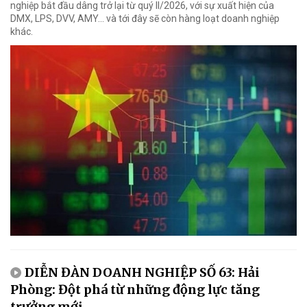
nghiệp bắt đầu dâng trở lại từ quý II/2026, với sự xuất hiện của
DMX, LPS, DVV, AMY... và tới đây sẽ còn hàng loạt doanh nghiệp
khác.
DIỄN ĐÀN DOANH NGHIỆP SỐ 63: Hải
Phòng: Đột phá từ những động lực tăng
trưởng mới