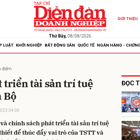
GIỚI THIỆU
bình luận
Thứ Bảy,
08/08/2026
P LUẬT
KHỞI NGHIỆP
BẤT ĐỘNG SẢN
QUỐC TẾ
NGÂN HÀNG - CHỨN
 điểm
triển tài sản trí tuệ
ĐỌC T
 Bộ
Hủy
G
023 04:00
à chính sách phát triển tài sản trí tuệ
thiết để thúc đẩy vai trò của TSTT và