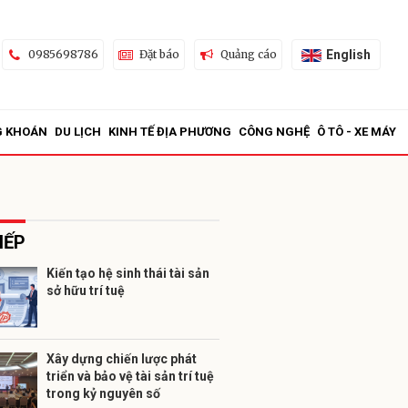
English
0985698786
Đặt báo
Quảng cáo
G KHOÁN
DU LỊCH
KINH TẾ ĐỊA PHƯƠNG
CÔNG NGHỆ
Ô TÔ - XE MÁY
IẾP
Kiến tạo hệ sinh thái tài sản
sở hữu trí tuệ
ửi
Xây dựng chiến lược phát
triển và bảo vệ tài sản trí tuệ
trong kỷ nguyên số