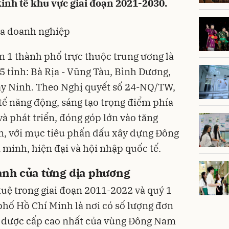
inh tế khu vực giai đoạn 2021-2030.
của doanh nghiệp
1 thành phố trực thuộc trung ương là
 tỉnh: Bà Rịa - Vũng Tàu, Bình Dương,
ây Ninh. Theo Nghị quyết số 24-NQ/TW,
ế năng động, sáng tạo trọng điểm phía
à phát triển, đóng góp lớn vào tăng
m, với mục tiêu phấn đấu xây dựng Đông
minh, hiện đại và hội nhập quốc tế.
ạnh của từng địa phương
tuệ trong giai đoạn 2011-2022 và quý 1
hố Hồ Chí Minh là nơi có số lượng đơn
ộ được cấp cao nhất của vùng Đông Nam