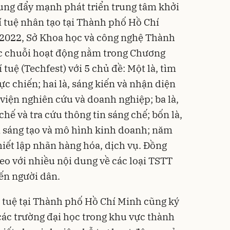
ung đẩy mạnh phát triển trung tâm khởi
rí tuệ nhân tạo tại Thành phố Hồ Chí
 2022, Sở Khoa học và công nghệ Thành
c chuỗi hoạt động nằm trong Chương
 tuệ (Techfest) với 5 chủ đề: Một là, tìm
ực chiến; hai là, sáng kiến và nhận diện
viện nghiên cứu và doanh nghiệp; ba là,
chế và tra cứu thông tin sáng chế; bốn là,
i sáng tạo và mô hình kinh doanh; năm
hiết lập nhãn hàng hóa, dịch vụ. Đồng
deo với nhiều nội dung về các loại TSTT
ến người dân.
í tuệ tại Thành phố Hồ Chí Minh cũng ký
 các trường đại học trong khu vực thành