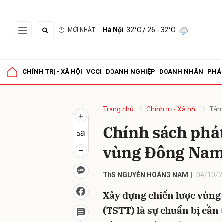
Hà Nội
32°C
/ 26 - 32°C
MỚI NHẤT
Gửi 
CHÍNH TRỊ - XÃ HỘI
VCCI
DOANH NGHIỆP
DOANH NHÂN
PHÁ
Trang chủ
Chính trị - Xã hội
Tâm
Chính sách phát 
vùng Đông Nam
ThS NGUYỄN HOÀNG NAM
04/10/2
Xây dựng chiến lược vùng v
(TSTT) là sự chuẩn bị cần 