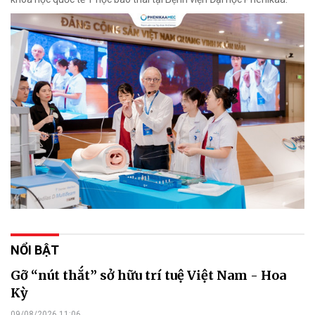
NỔI BẬT
Gỡ “nút thắt” sở hữu trí tuệ Việt Nam - Hoa
Kỳ
09/08/2026 11:06