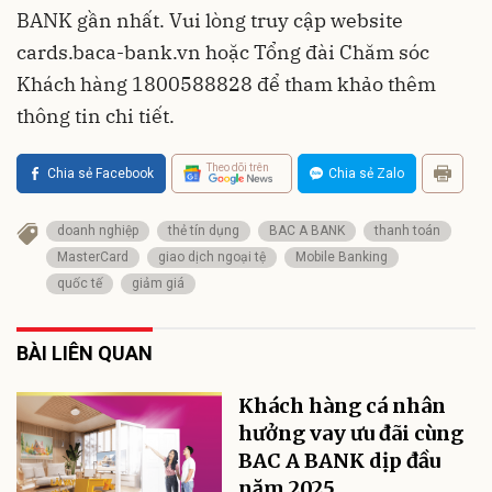
BANK gần nhất. Vui lòng truy cập website
cards.baca-bank.vn hoặc Tổng đài Chăm sóc
Khách hàng 1800588828 để tham khảo thêm
thông tin chi tiết.
Theo dõi trên
Chia sẻ Facebook
Chia sẻ Zalo
doanh nghiệp
thẻ tín dụng
BAC A BANK
thanh toán
MasterCard
giao dịch ngoại tệ
Mobile Banking
quốc tế
giảm giá
BÀI LIÊN QUAN
Khách hàng cá nhân
hưởng vay ưu đãi cùng
BAC A BANK dịp đầu
năm 2025