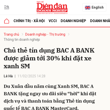
English
CHÍNH TRỊ - XÃ HỘI
VCCI
DOANH NGHIỆP
DOANH NH
bình luận
Trang chủ
Doanh nghiệp - Thị trường
Thông tin doanh nghiệp
Chủ thẻ tín dụng BAC A BANK
được giảm tới 30% khi đặt xe
xanh SM
Lê Hà
11/02/2025 14:28
Hủy
G
Du Xuân đầu năm cùng Xanh SM, BAC A
BANK tặng ngay ưu đãi siêu “hời” khi đặt
dịch vụ và thanh toán bằng Thẻ tín dụng
quốc tế BAC A BANK MasterCard.