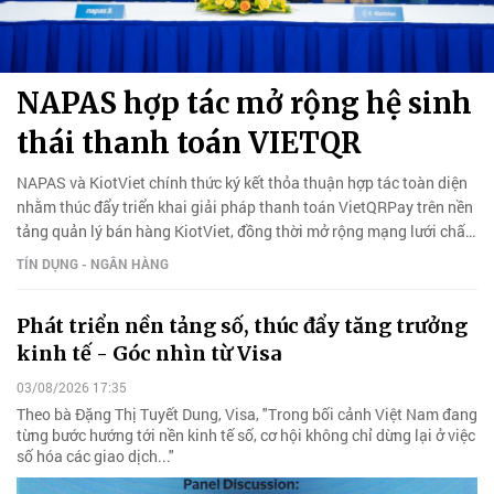
NAPAS hợp tác mở rộng hệ sinh
thái thanh toán VIETQR
NAPAS và KiotViet chính thức ký kết thỏa thuận hợp tác toàn diện
nhằm thúc đẩy triển khai giải pháp thanh toán VietQRPay trên nền
tảng quản lý bán hàng KiotViet, đồng thời mở rộng mạng lưới chấp
nhận thanh toán VietQRGlobal phục vụ du khách quốc tế.
TÍN DỤNG - NGÂN HÀNG
Phát triển nền tảng số, thúc đẩy tăng trưởng
kinh tế - Góc nhìn từ Visa
03/08/2026 17:35
Theo bà Đặng Thị Tuyết Dung, Visa, "Trong bối cảnh Việt Nam đang
từng bước hướng tới nền kinh tế số, cơ hội không chỉ dừng lại ở việc
số hóa các giao dịch..."