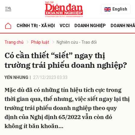
English
CHÍNH TRỊ - XÃ HỘI
VCCI
DOANH NGHIỆP
DOANH NH
bình luận
Trang chủ
Pháp luật
Nghiên cứu - Trao đổi
Có cần thiết “siết” ngay thị
trường trái phiếu doanh nghiệp?
YẾN NHUNG
27/12/2023 03:33
Mặc dù đã có những tín hiệu tích cực trong
thời gian qua, thế nhưng, việc siết ngay lại thị
Hủy
G
trường trái phiếu doanh nghiệp theo quy
định của Nghị định 65/2022 vẫn còn đó
không ít băn khoăn…