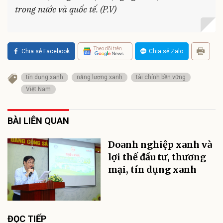
trong nước và quốc tế. (P.V)
Theo dõi trên
Chia sẻ Facebook
Chia sẻ Zalo
tín dụng xanh
năng lượng xanh
tài chính bền vững
Việt Nam
BÀI LIÊN QUAN
Doanh nghiệp xanh và
lợi thế đầu tư, thương
mại, tín dụng xanh
ĐỌC TIẾP