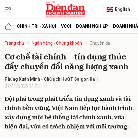
English
CHÍNH TRỊ - XÃ HỘI
VCCI
DOANH NGHIỆP
DOANH NH
bình luận
Trang chủ
Ngân hàng - Chứng khoán
Chuyên đề
Cơ chế tài chính – tín dụng thúc
đẩy chuyển đổi năng lượng xanh
Phùng Xuân Minh - Chủ tịch HĐQT Saigon Ra
27/11/2025 11:03
Đột phá trong phát triển tín dụng xanh và tài
Hủy
G
chính bền vững, Việt Nam tiếp tục hành trình
xây dựng một hệ thống tài chính xanh, vừa
hiện đại, vừa có trách nhiệm với môi trường.