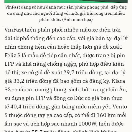
VinFast đang sở hữu danh mục sản phẩm phong phú, đáp ứng
đa dạng nhu cầu người dùng với mức giá trải rộng trên nhiều
phân khúc. (Ảnh minh họa)
VinFast hiện phân phối nhiều mẫu xe điện trải
dài từ phổ thông đến cao cấp, với giá bán tại đại lý
nhìn chung tiệm cận hoặc thấp hơn giá đề xuất.
Feliz S là mẫu dễ tiếp cận nhất, được trang bị pin
LFP và khả năng chống ngập, phù hợp điều kiện
đô thị; xe có giá đề xuất 29,7 triệu đồng, tại đại lý
giá 33,2 triệu đồng đã bao gồm cả đăng ký. Klara
S2 - mẫu xe mang phong cách thời trang châu Âu,
sử dụng pin LFP và động cơ Đức có giá bán thực
tế 40,4 triệu đồng, gần bằng mức niêm yết. Vento
S thuộc dòng tay ga cao cấp, có thể đi 160 km mỗi
lần sạc và tích hợp sạc nhanh 1000W, hiện được