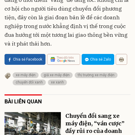
cơ hội cho người tiêu dùng chuyển đổi phương
tiện, đây còn là giai đoạn bản lề để các doanh
nghiệp trong nước khẳng định vị thế trong cuộc
đua hướng tới một tương lai giao thông bền vững
và ít phát thải hơn.
Theo dõi trên
Chia sẻ Facebook
Chia sẻ Zalo
xe máy điện
giá xe máy điện
thị trường xe máy điện
chuyển đổi xanh
xe xanh
BÀI LIÊN QUAN
Chuyển đổi sang xe
máy điện, “ván cược”
đầy rủi ro của doanh