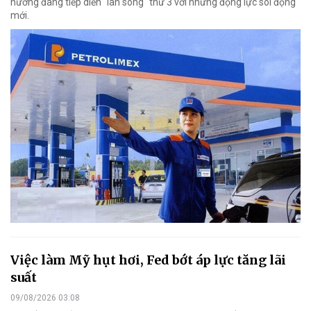
hướng đang tiếp diễn "làn sóng" thứ 3 với những động lực sôi động
mới.
Việc làm Mỹ hụt hơi, Fed bớt áp lực tăng lãi
suất
09/08/2026 03:08