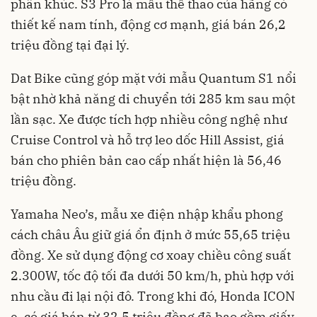
phân khúc. S3 Pro là mẫu thể thao của hãng có
thiết kế nam tính, động cơ mạnh, giá bán 26,2
triệu đồng tại đại lý.
Dat Bike cũng góp mặt với mẫu Quantum S1 nổi
bật nhờ khả năng di chuyển tới 285 km sau một
lần sạc. Xe được tích hợp nhiều công nghệ như
Cruise Control và hỗ trợ leo dốc Hill Assist, giá
bán cho phiên bản cao cấp nhất hiện là 56,46
triệu đồng.
Yamaha Neo’s, mẫu xe điện nhập khẩu phong
cách châu Âu giữ giá ổn định ở mức 55,65 triệu
đồng. Xe sử dụng động cơ xoay chiều công suất
2.300W, tốc độ tối đa dưới 50 km/h, phù hợp với
nhu cầu đi lại nội đô. Trong khi đó, Honda ICON
e, có giá bán từ 32,5 triệu đồng đã bao gồm giấy