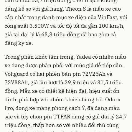
bán ở mức 55,7 triệu đồng, chênh lệch không
đáng kể so với giá hãng. Theon S là mẫu xe cao
cấp nhất trong danh mục xe điện của VinFast, với
công suất 3.500W và tốc độ tối đa gần 100 km/h,
giá tại đại lý là 63,8 triệu đồng đã bao gồm cả
đăng ký xe.
Trong phân khúc tầm trung, Yadea có nhiều mẫu
xe đang được phân phối với mức giá dễ tiếp cận.
Voltguard có hai phiên bản pin 72V26Ah và
72V38Ah, giá lần lượt là 29,9 triệu và 31,5 triệu
đồng. Mẫu xe có thiết kế hiện đại, hiệu suất ổn
định, phù hợp với nhóm khách hàng trẻ. Odora
Pro, dòng xe mang phong cách Ý, đa dạng màu
sắc và tùy chọn pin TTFAR đang có giá đại lý 24,7
triệu đồng, thấp hơn so với nhiều đối thủ cùng