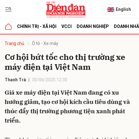
English
CHÍNH TRỊ - XÃ HỘI
VCCI
DOANH NGHIỆP
DOANH NH
bình luận
Trang chủ
Ô tô - Xe máy
Cơ hội bứt tốc cho thị trường xe
máy điện tại Việt Nam
Thanh Trà
30/06/2025 12:30
Giá xe máy điện tại Việt Nam đang có xu
hướng giảm, tạo cơ hội kích cầu tiêu dùng và
Hủy
G
thúc đẩy thị trường phương tiện xanh phát
triển.