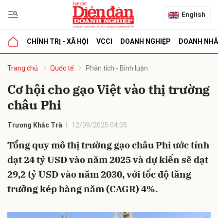
English
CHÍNH TRỊ - XÃ HỘI
VCCI
DOANH NGHIỆP
DOANH NH
bình luận
Trang chủ
Quốc tế
Phân tích - Bình luận
Cơ hội cho gạo Việt vào thị trường
châu Phi
Trương Khắc Trà
12/09/2025 04:05
Tổng quy mô thị trường gạo châu Phi ước tính
đạt 24 tỷ USD vào năm 2025 và dự kiến ​​sẽ đạt
Hủy
G
29,2 tỷ USD vào năm 2030, với tốc độ tăng
trưởng kép hàng năm (CAGR) 4%.