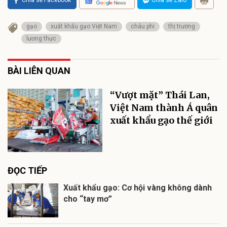
Chia sẻ Facebook
Chia sẻ Zalo
gạo
xuất khẩu gạo Việt Nam
châu phi
thị trường
lương thực
BÀI LIÊN QUAN
“Vượt mặt” Thái Lan,
Việt Nam thành Á quân
xuất khẩu gạo thế giới
ĐỌC TIẾP
Xuất khẩu gạo: Cơ hội vàng không dành
cho “tay mơ”