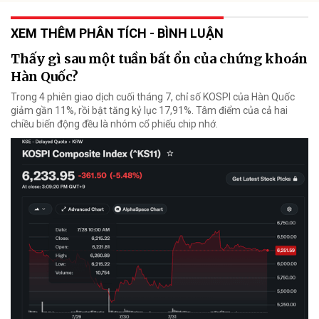
XEM THÊM PHÂN TÍCH - BÌNH LUẬN
Thấy gì sau một tuần bất ổn của chứng khoán
Hàn Quốc?
Trong 4 phiên giao dịch cuối tháng 7, chỉ số KOSPI của Hàn Quốc
giảm gần 11%, rồi bật tăng kỷ lục 17,91%. Tâm điểm của cả hai
chiều biến động đều là nhóm cổ phiếu chip nhớ.