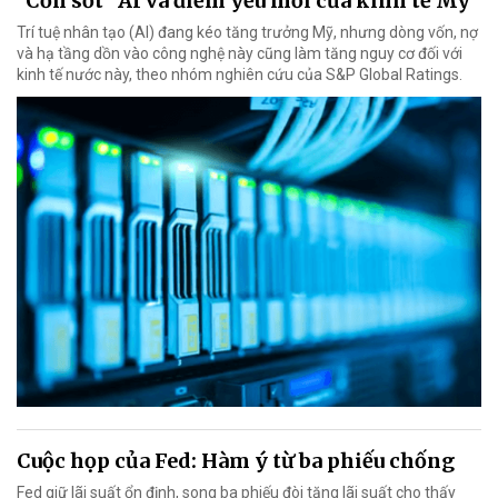
"Cơn sốt" AI và điểm yếu mới của kinh tế Mỹ
Trí tuệ nhân tạo (AI) đang kéo tăng trưởng Mỹ, nhưng dòng vốn, nợ
và hạ tầng dồn vào công nghệ này cũng làm tăng nguy cơ đối với
kinh tế nước này, theo nhóm nghiên cứu của S&P Global Ratings.
Cuộc họp của Fed: Hàm ý từ ba phiếu chống
Fed giữ lãi suất ổn định, song ba phiếu đòi tăng lãi suất cho thấy