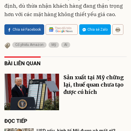
định, dù thừa nhận khách hàng đang thận trọng
hơn với các mặt hàng không thiết yếu giá cao.
Theo dõi trên
Chia sẻ Facebook
Chia sẻ Zalo
Cổ phiếu Amazon
Mỹ
AI
BÀI LIÊN QUAN
Sản xuất tại Mỹ chững
lại, thuế quan chưa tạo
được cú hích
ĐỌC TIẾP
USD yếu, kinh tế Mỹ được và mất gì?