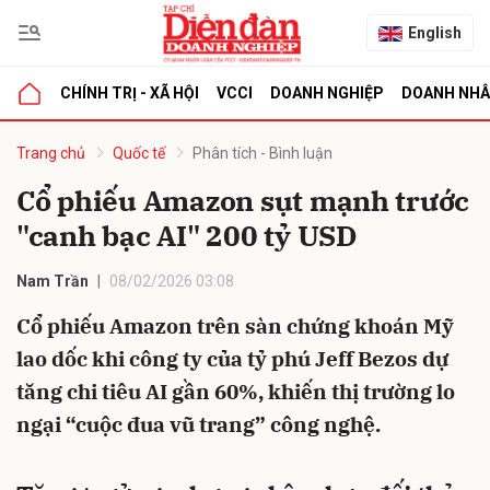
English
CHÍNH TRỊ - XÃ HỘI
VCCI
DOANH NGHIỆP
DOANH NH
bình luận
Trang chủ
Quốc tế
Phân tích - Bình luận
Cổ phiếu Amazon sụt mạnh trước
"canh bạc AI" 200 tỷ USD
Nam Trần
08/02/2026 03:08
Cổ phiếu Amazon trên sàn chứng khoán Mỹ
lao dốc khi công ty của tỷ phú Jeff Bezos dự
Hủy
G
tăng chi tiêu AI gần 60%, khiến thị trường lo
ngại “cuộc đua vũ trang” công nghệ.