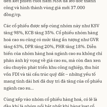
đến kết phiên cuối năm MSR đã leo dốc thành
công và hình thành vùng giá mới 37.000
đồng/cp.
Các cổ phiếu được xếp cùng nhóm này như KSV
tăng 98%, KCB
tăng 35%. Cổ phiếu nhóm hàng
hoá cao su cũng có mức tăng ấn tượng như GVR
tăng 63%, DPR tăng 20%, PHR
tăng 18%. Diễn
biến của nhóm hàng hoá ngành cao su không chỉ
phản ánh kỳ vọng về giá cao su, mà còn đan xen
câu chuyện phát triển khu công nghiệp, thu hút
vốn FDI và tái cấu trúc quỹ đất – những yếu tố
mang tính dài hơi đã duy trì đà tăng của cổ phiếu
ngành cao su…
Cùng xếp vào nhóm cổ phiếu hàng hoá, có lẽ là
dầu khí là nhóm nổi bật nhất khi hàng loạt cổ