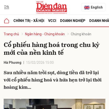
English
CHÍNH TRỊ - XÃ HỘI
VCCI
DOANH NGHIỆP
DOANH NH
bình luận
Trang chủ
Ngân hàng - Chứng khoán
Chứng khoán
Cổ phiếu hàng hoá trong chu kỳ
mới của nền kinh tế
Hà Phương
15/02/2026 15:00
Sau nhiều năm trồi sụt, dòng tiền đã trở lại
với cổ phiếu hàng hoá và hứa hẹn trở lại thời
Hủy
G
hoàng kim...