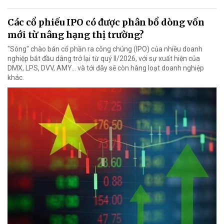
Các cổ phiếu IPO có được phân bổ dòng vốn
mới từ nâng hạng thị trường?
"Sóng" chào bán cổ phần ra công chúng (IPO) của nhiều doanh
nghiệp bắt đầu dâng trở lại từ quý II/2026, với sự xuất hiện của
DMX, LPS, DVV, AMY... và tới đây sẽ còn hàng loạt doanh nghiệp
khác.