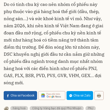
Do có tính chu kỳ cao nên nhóm cổ phiếu này
phụ thuộc vào giá hàng hoá thế giới (dầu, thép,
nông sản...) và sức khoẻ kinh tế vĩ mô. Như vậy,
năm 2026, khi nền kinh tế Việt Nam đang ở giai
đoạn đầu mở rộng, cổ phiếu chu kỳ nền kinh tế
mới như hàng hoá có tiềm năng trở thành tâm
điểm thị trường. Để đón sóng lớn từ nhóm này,
DSC khuyến nghị giới đầu tư cần nắm giữ những
cổ phiếu đầu ngành trong danh mục nhất nhóm
hàng hoá với các điển hình như cổ phiếu PNJ,
GAS, PLX, BSR, PVD, PVS, GVR, VHM, GEX… đợi
sóng mới.
Theo dõi trên
Chia sẻ Facebook
Chia sẻ Zalo
hàng hoá
Công ty Vàng bạc đá quý Phú Nhuận
PNJ