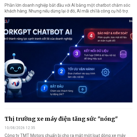
Phần lớn doanh nghiệp bắt đầu với AI bằng một chatbot chăm sóc
khách hàng. Nhưng nếu dừng lại ở đó, AI mãi chỉ là công cụ hỗ trợ.
Thị trường xe máy điện tăng sức "nóng"
10/08/2026 12:35
Công ty TMT Motors chuẩn bị cho ra mắt một loạt dòng xe máy