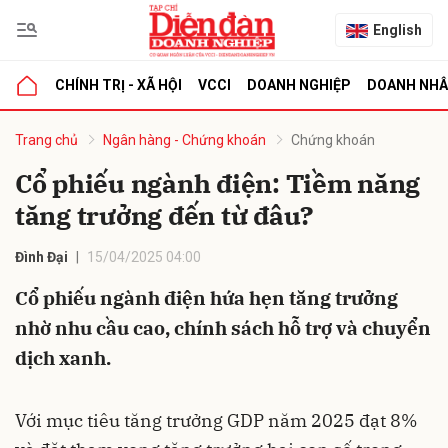
English
CHÍNH TRỊ - XÃ HỘI
VCCI
DOANH NGHIỆP
DOANH NH
bình luận
Trang chủ
Ngân hàng - Chứng khoán
Chứng khoán
Cổ phiếu ngành điện: Tiềm năng
tăng trưởng đến từ đâu?
Đình Đại
15/04/2025 04:00
Cổ phiếu ngành điện hứa hẹn tăng trưởng
nhờ nhu cầu cao, chính sách hỗ trợ và chuyển
Hủy
G
dịch xanh.
Với mục tiêu tăng trưởng GDP năm 2025 đạt 8%