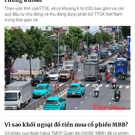
Theo ước tính của FTSE, sẽ có khoảng 6 tỷ USD, bao gồm cả các
quỹ đầu tư chủ động và thụ động được phân bổ TTCK Việt Nam
trong thời gian tới.
Vì sao khối ngoại đổ tiền mua cổ phiếu MBB?
Cổ phiếu của Ngân hàng TMCP Quân đội (HOSE: MBB) đã có phiên