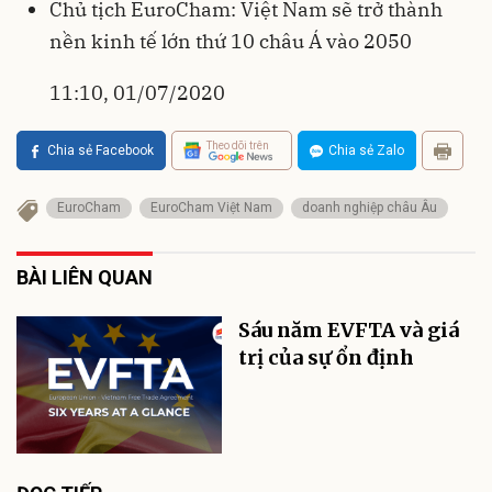
Chủ tịch EuroCham: Việt Nam sẽ trở thành
nền kinh tế lớn thứ 10 châu Á vào 2050
11:10, 01/07/2020
Theo dõi trên
Chia sẻ Facebook
Chia sẻ Zalo
EuroCham
EuroCham Việt Nam
doanh nghiệp châu Âu
BÀI LIÊN QUAN
Sáu năm EVFTA và giá
trị của sự ổn định