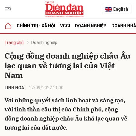
English
CHÍNH TRỊ - XÃ HỘI
VCCI
DOANH NGHIỆP
DOANH NH
bình luận
Trang chủ
Doanh nghiệp
Cộng đồng doanh nghiệp châu Âu
lạc quan về tương lai của Việt
Nam
LINH NGA
17/09/2022 11:00
Với những quyết sách linh hoạt và sáng tạo,
Hủy
G
với tinh thần cầu thị của Chính phủ, cộng
đồng doanh nghiệp châu Âu khá lạc quan về
tương lai của đất nước.