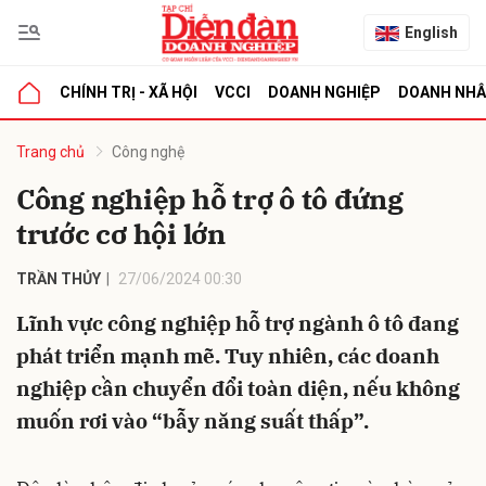
English
CHÍNH TRỊ - XÃ HỘI
VCCI
DOANH NGHIỆP
DOANH NH
bình luận
Trang chủ
Công nghệ
Công nghiệp hỗ trợ ô tô đứng
trước cơ hội lớn
TRẦN THỦY
27/06/2024 00:30
Lĩnh vực công nghiệp hỗ trợ ngành ô tô đang
phát triển mạnh mẽ. Tuy nhiên, các doanh
Hủy
G
nghiệp cần chuyển đổi toàn diện, nếu không
muốn rơi vào “bẫy năng suất thấp”.