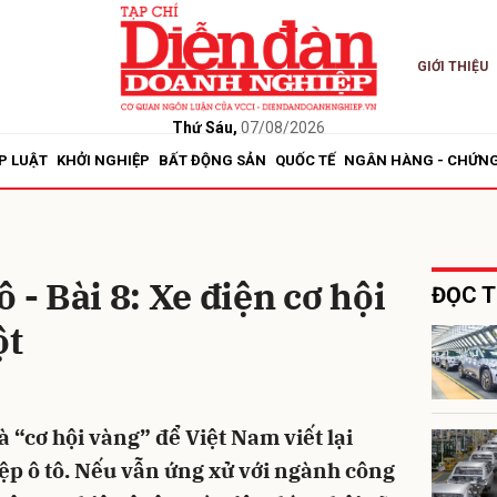
GIỚI THIỆU
bình luận
Thứ Sáu,
07/08/2026
P LUẬT
KHỞI NGHIỆP
BẤT ĐỘNG SẢN
QUỐC TẾ
NGÂN HÀNG - CHỨN
 - Bài 8: Xe điện cơ hội
ĐỌC T
ột
Hủy
G
à “cơ hội vàng” để Việt Nam viết lại
p ô tô. Nếu vẫn ứng xử với ngành công