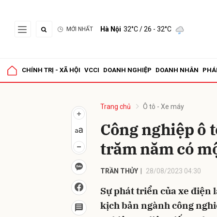
Hà Nội
32°C
/ 26 - 32°C
MỚI NHẤT
Gửi 
CHÍNH TRỊ - XÃ HỘI
VCCI
DOANH NGHIỆP
DOANH NHÂN
PHÁ
Trang chủ
Ô tô - Xe máy
Công nghiệp ô tô
trăm năm có m
TRẦN THỦY
28/08/2023 04:30
Sự phát triển của xe điện l
kịch bản ngành công nghiệ