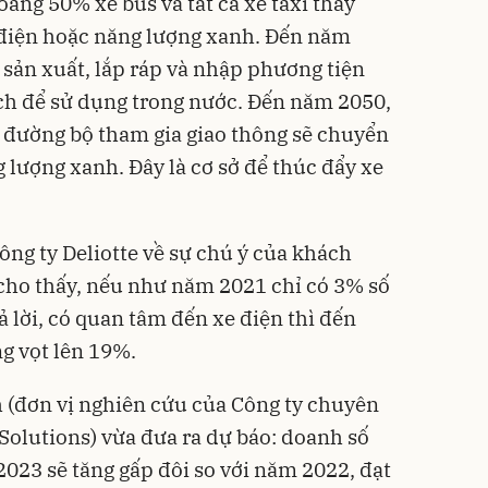
ảng 50% xe bus và tất cả xe taxi thay
 điện hoặc năng lượng xanh. Đến năm
 sản xuất, lắp ráp và nhập phương tiện
ch để sử dụng trong nước. Đến năm 2050,
i đường bộ tham gia giao thông sẽ chuyển
 lượng xanh. Đây là cơ sở để thúc đẩy xe
ông ty Deliotte về sự chú ý của khách
cho thấy, nếu như năm 2021 chỉ có 3% số
 lời, có quan tâm đến xe điện thì đến
g vọt lên 19%.
 (đơn vị nghiên cứu của Công ty chuyên
Solutions) vừa đưa ra dự báo: doanh số
023 sẽ tăng gấp đôi so với năm 2022, đạt