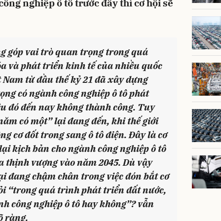
ông nghiệp ô tô trước đây thì cơ hội sẽ
ng góp vai trò quan trọng trong quá
a và phát triển kinh tế của nhiều quốc
iệt Nam từ đầu thế kỷ 21 đã xây dựng
vọng có ngành công nghiệp ô tô phát
êu đó đến nay không thành công. Tuy
năm có một” lại đang đến, khi thế giới
ng cơ đốt trong sang ô tô điện. Đây là cơ
 lại kịch bản cho ngành công nghiệp ô tô
ia thịnh vượng vào năm 2045. Dù vậy
ại đang chậm chân trong việc đón bắt cơ
ỏi “trong quá trình phát triển đất nước,
nh công nghiệp ô tô hay không”? vẫn
õ ràng.