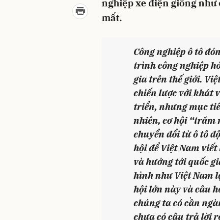
nghiệp xe điện giống như c
mất.
Công nghiệp ô tô đó
trình công nghiệp hó
gia trên thế giới. V
chiến lược với khát 
triển, nhưng mục ti
nhiên, cơ hội “trăm 
chuyển đổi từ ô tô độ
hội để Việt Nam viết
và hướng tới quốc g
hình như Việt Nam l
hội lớn này và câu h
chúng ta có cần ngà
chưa có câu trả lời r