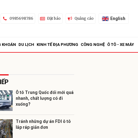
English
0985698786
Đặt báo
Quảng cáo
G KHOÁN
DU LỊCH
KINH TẾ ĐỊA PHƯƠNG
CÔNG NGHỆ
Ô TÔ - XE MÁY
IẾP
Ô tô Trung Quốc đổi mới quá
nhanh, chất lượng có đi
ửi
xuống?
Tránh những dự án FDI ô tô
lắp ráp giản đơn