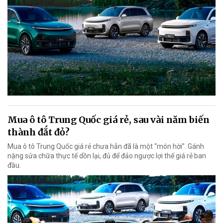
Mua ô tô Trung Quốc giá rẻ, sau vài năm biến
thành đắt đỏ?
Mua ô tô Trung Quốc giá rẻ chưa hẳn đã là một “món hời”. Gánh
nặng sửa chữa thực tế dồn lại, đủ để đảo ngược lợi thế giá rẻ ban
đầu.