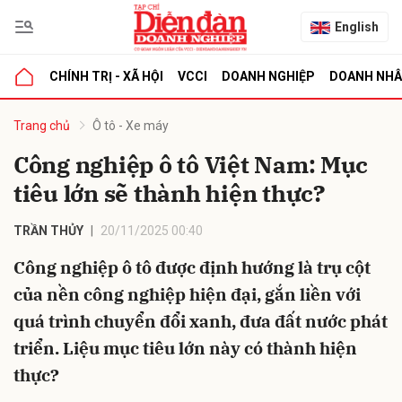
English
CHÍNH TRỊ - XÃ HỘI
VCCI
DOANH NGHIỆP
DOANH NH
bình luận
Trang chủ
Ô tô - Xe máy
Công nghiệp ô tô Việt Nam: Mục
tiêu lớn sẽ thành hiện thực?
TRẦN THỦY
20/11/2025 00:40
Công nghiệp ô tô được định hướng là trụ cột
của nền công nghiệp hiện đại, gắn liền với
Hủy
G
quá trình chuyển đổi xanh, đưa đất nước phát
triển. Liệu mục tiêu lớn này có thành hiện
thực?