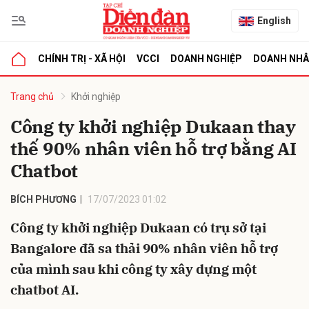
English
CHÍNH TRỊ - XÃ HỘI
VCCI
DOANH NGHIỆP
DOANH NH
bình luận
Trang chủ
Khởi nghiệp
Công ty khởi nghiệp Dukaan thay
thế 90% nhân viên hỗ trợ bằng AI
Chatbot
BÍCH PHƯƠNG
17/07/2023 01:02
Công ty khởi nghiệp Dukaan có trụ sở tại
Hủy
G
Bangalore đã sa thải 90% nhân viên hỗ trợ
của mình sau khi công ty xây dựng một
chatbot AI.