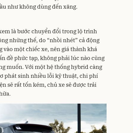
 hầu như không dùng đến xăng.
em là bước chuyển đổi trong lộ trình
hông những thế, do “nhồi nhét” cả động
g vào một chiếc xe, nên giá thành khá
vấn đề phức tạp, không phải lúc nào cũng
g muốn. Với một hệ thống hybrid càng
ơ phát sinh nhiều lỗi kỹ thuật, chi phí
ện sẽ rất tốn kém, chủ xe sẽ được trải
hữa.