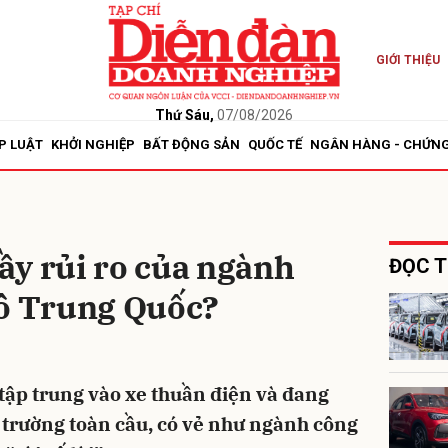
GIỚI THIỆU
bình luận
Thứ Sáu,
07/08/2026
P LUẬT
KHỞI NGHIỆP
BẤT ĐỘNG SẢN
QUỐC TẾ
NGÂN HÀNG - CHỨN
đầy rủi ro của ngành
ĐỌC T
tô Trung Quốc?
Hủy
G
 tập trung vào xe thuần điện và đang
 trường toàn cầu, có vẻ như ngành công