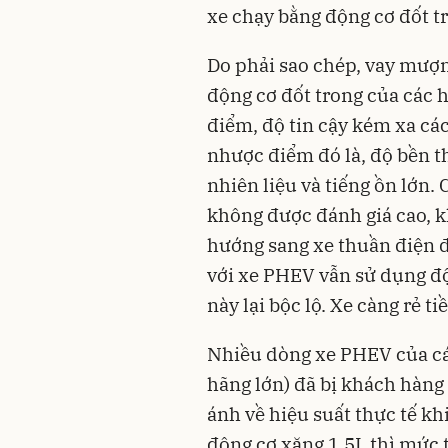
xe chạy bằng động cơ đốt t
Do phải sao chép, vay mượn
động cơ đốt trong của các 
điểm, độ tin cậy kém xa c
nhược điểm đó là, độ bền t
nhiên liệu và tiếng ồn lớn.
không được đánh giá cao, 
hướng sang xe thuần điện để
với xe PHEV vẫn sử dụng đ
này lại bộc lộ. Xe càng rẻ ti
Nhiều dòng xe PHEV của cá
hãng lớn) đã bị khách hàng
ánh về hiệu suất thực tế k
động cơ xăng 1.5L thì mức 