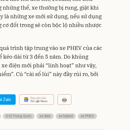
 những thế, xe thường bị rung, giật khi
y là những xe mới sử dụng, nếu sử dụng
g cơ đốt trong sẽ còn bộc lộ nhiều nhược
 quá trình tập trung vào xe PHEV của các
ể kéo dài từ 3 đến 5 năm. Do khủng
 xe điện mới phải “linh hoạt” như vậy,
ểm”. Cú “cài số lùi” này đầy rủi ro, bởi
Theo dõi trên
ẻ Zalo
ô tô Trung Quốc
xe điện
xe hybrid
xe PHEV