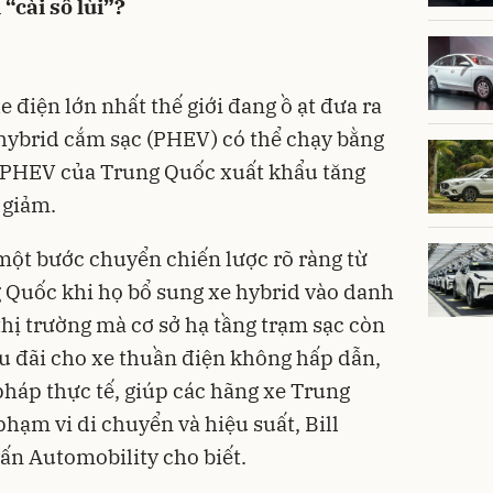
“cài số lùi”?
 điện lớn nhất thế giới đang ồ ạt đưa ra
 hybrid cắm sạc (PHEV) có thể chạy bằng
e PHEV của Trung Quốc xuất khẩu tăng
 giảm.
một bước chuyển chiến lược rõ ràng từ
g Quốc khi họ bổ sung xe hybrid vào danh
hị trường mà cơ sở hạ tầng trạm sạc còn
u đãi cho xe thuần điện không hấp dẫn,
pháp thực tế, giúp các hãng xe Trung
phạm vi di chuyển và hiệu suất, Bill
vấn Automobility cho biết.