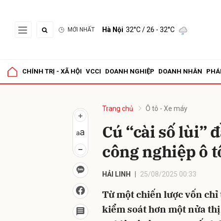
Hà Nội
32°C
/ 26 - 32°C
MỚI NHẤT
Gửi 
CHÍNH TRỊ - XÃ HỘI
VCCI
DOANH NGHIỆP
DOANH NHÂN
PHÁ
Trang chủ
Ô tô - Xe máy
Cú “cài số lùi” 
công nghiệp ô 
HẢI LINH
25/08/2025 00:33
Từ một chiến lược vốn chỉ
kiểm soát hơn một nửa thị