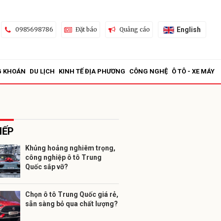
English
0985698786
Đặt báo
Quảng cáo
G KHOÁN
DU LỊCH
KINH TẾ ĐỊA PHƯƠNG
CÔNG NGHỆ
Ô TÔ - XE MÁY
IẾP
Khủng hoảng nghiêm trọng,
công nghiệp ô tô Trung
ửi
Quốc sắp vỡ?
Chọn ô tô Trung Quốc giá rẻ,
sẵn sàng bỏ qua chất lượng?