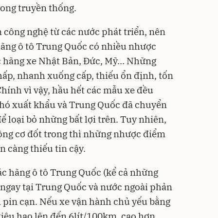
rong truyền thống.
 công nghệ từ các nước phát triển, nên
hãng ô tô Trung Quốc có nhiều nhược
ác hãng xe Nhật Bản, Đức, Mỹ… Những
hấp, nhanh xuống cấp, thiếu ổn định, tốn
 Chính vì vậy, hầu hết các mẫu xe đều
khó xuất khẩu và Trung Quốc đã chuyển
 loại bỏ những bất lợi trên. Tuy nhiên,
ộng cơ đốt trong thì những nhược điểm
ền càng thiếu tin cậy.
c hãng ô tô Trung Quốc (kể cả những
 ngay tại Trung Quốc và nước ngoài phản
hi pin cạn. Nếu xe vận hành chủ yếu bằng
tiêu hao lên đến 6lít/100km, cao hơn