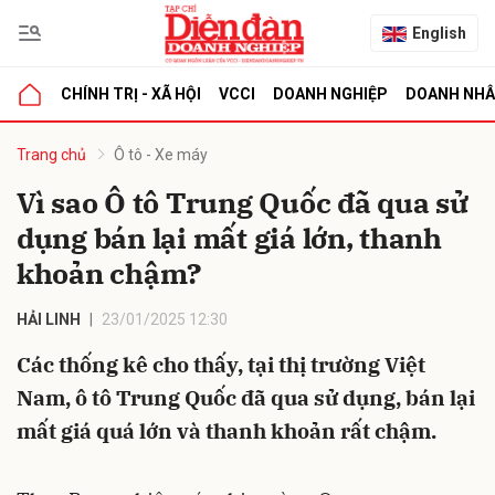
English
CHÍNH TRỊ - XÃ HỘI
VCCI
DOANH NGHIỆP
DOANH NH
bình luận
Trang chủ
Ô tô - Xe máy
Vì sao Ô tô Trung Quốc đã qua sử
dụng bán lại mất giá lớn, thanh
khoản chậm?
HẢI LINH
23/01/2025 12:30
Các thống kê cho thấy, tại thị trường Việt
Hủy
G
Nam, ô tô Trung Quốc đã qua sử dụng, bán lại
mất giá quá lớn và thanh khoản rất chậm.