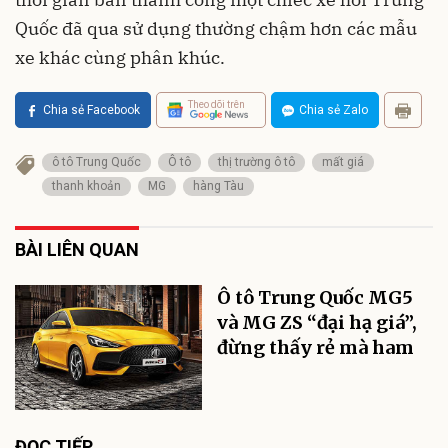
Quốc đã qua sử dụng thường chậm hơn các mẫu
xe khác cùng phân khúc.
Theo dõi trên
Chia sẻ Facebook
Chia sẻ Zalo
ô tô Trung Quốc
Ô tô
thị trường ô tô
mất giá
thanh khoản
MG
hàng Tàu
BÀI LIÊN QUAN
Ô tô Trung Quốc MG5
và MG ZS “đại hạ giá”,
đừng thấy rẻ mà ham
ĐỌC TIẾP