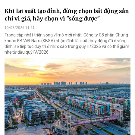
Khi lãi suất tạo đỉnh, đừng chọn bất động sản
chỉ vì giá, hãy chọn vì "sống được"
10/08/2026 11:51
Trong cập nhật triển vọng vĩ mô mới nhất, Công ty Cổ phần Chứng
khoán KB Việt Nam (KBSV) nhận định lãi suất huy động đã ở vùng
đỉnh, sẽ tiếp tục duy trì ở mức cao trong quý III/2026 và có thể giảm
nhẹ từ đầu quý IV/2026.