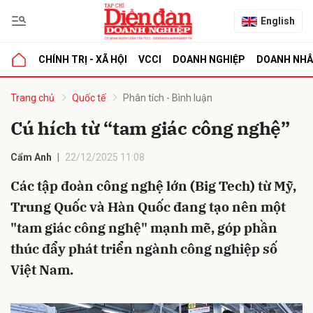
English
CHÍNH TRỊ - XÃ HỘI
VCCI
DOANH NGHIỆP
DOANH NH
bình luận
Trang chủ
Quốc tế
Phân tích - Bình luận
Cú hích từ “tam giác công nghệ”
Cẩm Anh
22/12/2025 11:08
Các tập đoàn công nghệ lớn (Big Tech) từ Mỹ,
Trung Quốc và Hàn Quốc đang tạo nên một
"tam giác công nghệ" mạnh mẽ, góp phần
Hủy
G
thúc đẩy phát triển ngành công nghiệp số
Việt Nam.