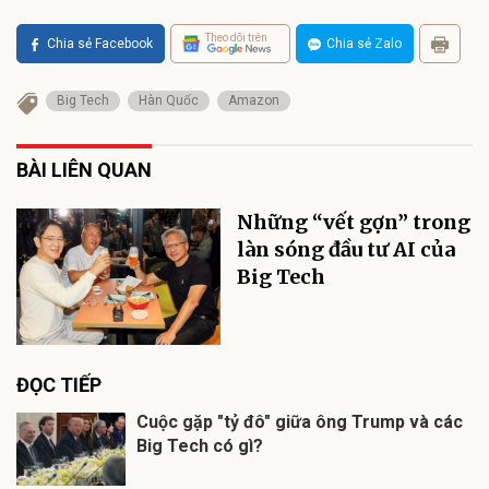
Theo dõi trên
Chia sẻ Facebook
Chia sẻ Zalo
Big Tech
Hàn Quốc
Amazon
BÀI LIÊN QUAN
Những “vết gợn” trong
làn sóng đầu tư AI của
Big Tech
ĐỌC TIẾP
Cuộc gặp "tỷ đô" giữa ông Trump và các
Big Tech có gì?