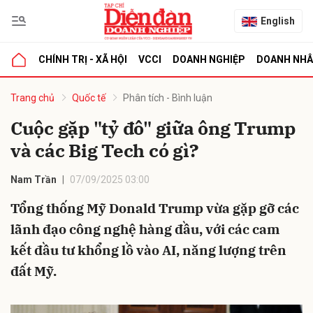
English
CHÍNH TRỊ - XÃ HỘI
VCCI
DOANH NGHIỆP
DOANH NH
bình luận
Trang chủ
Quốc tế
Phân tích - Bình luận
Cuộc gặp "tỷ đô" giữa ông Trump
và các Big Tech có gì?
Nam Trần
07/09/2025 03:00
Tổng thống Mỹ Donald Trump vừa gặp gỡ các
lãnh đạo công nghệ hàng đầu, với các cam
Hủy
G
kết đầu tư khổng lồ vào AI, năng lượng trên
đất Mỹ.