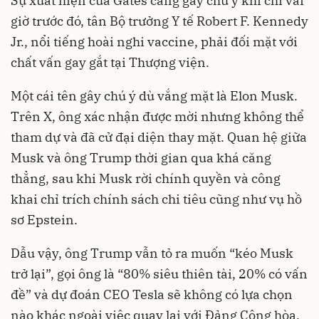
Sự xuất hiện của Gates càng gây chú ý khi chỉ vài
giờ trước đó, tân Bộ trưởng Y tế Robert F. Kennedy
Jr., nổi tiếng hoài nghi vaccine, phải đối mặt với
chất vấn gay gắt tại Thượng viện.
Một cái tên gây chú ý dù vắng mặt là Elon Musk.
Trên X, ông xác nhận được mời nhưng không thể
tham dự và đã cử đại diện thay mặt. Quan hệ giữa
Musk và ông Trump thời gian qua khá căng
thẳng, sau khi Musk rời chính quyền và công
khai chỉ trích chính sách chi tiêu cũng như vụ hồ
sơ Epstein.
Dẫu vậy, ông Trump vẫn tỏ ra muốn “kéo Musk
trở lại”, gọi ông là “80% siêu thiên tài, 20% có vấn
đề” và dự đoán CEO Tesla sẽ không có lựa chọn
nào khác ngoài việc quay lại với Đảng Cộng hòa.