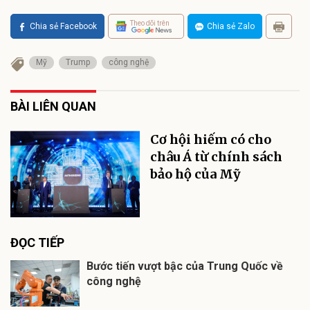
Theo dõi trên
Chia sẻ Facebook
Chia sẻ Zalo
Mỹ
Trump
công nghệ
BÀI LIÊN QUAN
Cơ hội hiếm có cho
châu Á từ chính sách
bảo hộ của Mỹ
ĐỌC TIẾP
Bước tiến vượt bậc của Trung Quốc về
công nghệ