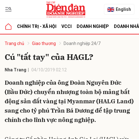
English
CHÍNH TRỊ - XÃ HỘI
VCCI
DOANH NGHIỆP
DOANH NH
bình luận
Trang chủ
Giao thương
Doanh nghiệp 24/7
Cú "tất tay" của HAGL?
Nha Trang
04/10/2019 02:12
Doanh nghiệp của ông Đoàn Nguyên Đức
(Bầu Đức) chuyển nhượng toàn bộ mảng bất
động sản đất vàng tại Myanmar (HALG Land)
Hủy
G
sang cho tỷ phú Trần Bá Dương để tập trung
chính cho lĩnh vực nông nghiệp.