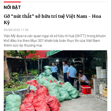
NỔI BẬT
Gỡ “nút thắt” sở hữu trí tuệ Việt Nam - Hoa
Kỳ
09/08/2026 11:06
Việc Mỹ đưa ra các quan ngại về sở hữu trí tuệ (SHTT) trong khuôn
khổ điều tra theo Mục 301 khiến bài toán thực thi của Việt Nam
thêm sức ép thương mại.