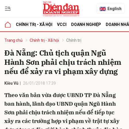
English
CHÍNH TRỊ - XÃ HỘI
VCCI
DOANH NGHIỆP
DOANH NH
bình luận
Trang chủ
Chính trị - Xã hội
Chính trị
Đà Nẵng: Chủ tịch quận Ngũ
Hành Sơn phải chịu trách nhiệm
nếu để xảy ra vi phạm xây dựng
Kiều Vũ
26/01/2018 17:39
Theo văn bản vừa được UBND TP Đà Nẵng
Hủy
G
ban hành, lãnh đạo UBND quận Ngũ Hành
Sơn phải chịu trách nhiệm nếu để tiếp tục
xảy ra các trường hợp vi phạm về trật tự xây