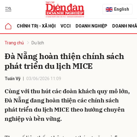
English
CHÍNH TRỊ - XÃ HỘI
VCCI
DOANH NGHIỆP
DOANH NH
bình luận
Trang chủ
Du lịch
Đà Nẵng hoàn thiện chính sách
phát triển du lịch MICE
Tuấn Vỹ
03/06/2026 11:09
Cùng với thu hút các đoàn khách quy mô lớn,
Đà Nẵng đang hoàn thiện các chính sách
Hủy
G
phát triển du lịch MICE theo hướng chuyên
nghiệp và bền vững.