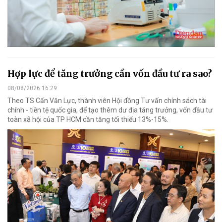
Hợp lực để tăng trưởng cần vốn đầu tư ra sao?
08/08/2026 16:29
Theo TS Cấn Văn Lực, thành viên Hội đồng Tư vấn chính sách tài
chính - tiền tệ quốc gia, để tạo thêm dư địa tăng trưởng, vốn đầu tư
toàn xã hội của TP HCM cần tăng tối thiểu 13%-15%.