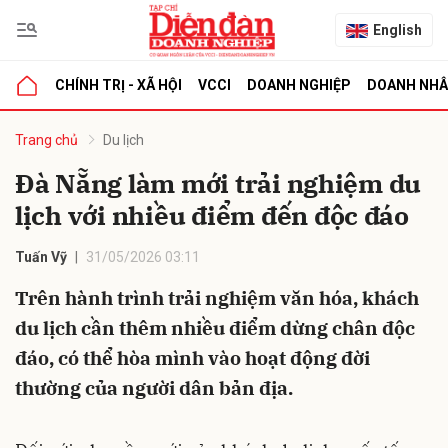
English
CHÍNH TRỊ - XÃ HỘI
VCCI
DOANH NGHIỆP
DOANH NH
bình luận
Trang chủ
Du lịch
Đà Nẵng làm mới trải nghiệm du
lịch với nhiều điểm đến độc đáo
Tuấn Vỹ
31/05/2026 03:11
Trên hành trình trải nghiệm văn hóa, khách
du lịch cần thêm nhiều điểm dừng chân độc
Hủy
G
đáo, có thể hòa mình vào hoạt động đời
thường của người dân bản địa.