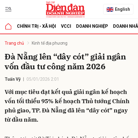
English
CHÍNH TRỊ - XÃ HỘI
VCCI
DOANH NGHIỆP
DOANH NH
bình luận
Trang chủ
Kinh tế địa phương
Đà Nẵng lên “dây cót” giải ngân
vốn đầu tư công năm 2026
Tuấn Vỹ
05/01/2026 2:01
Với mục tiêu đạt kết quả giải ngân kế hoạch
vốn tối thiểu 95% kế hoạch Thủ tướng Chính
Hủy
G
phủ giao, TP. Đà Nẵng đã lên “dây cót” ngay
từ đầu năm.