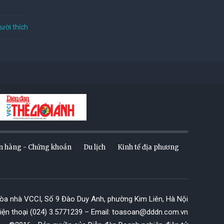
ười thích
n hàng - Chứng khoán
Du lịch
Kinh tế địa phương
Tòa nhà VCCI, Số 9 Đào Duy Anh, phường Kim Liên, Hà Nội
iện thoại (024) 3.5771239 – Email: toasoan@dddn.com.vn