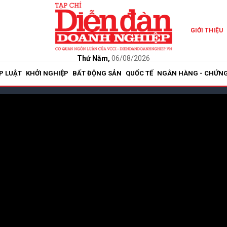
GIỚI THIỆU
Thứ Năm,
06/08/2026
P LUẬT
KHỞI NGHIỆP
BẤT ĐỘNG SẢN
QUỐC TẾ
NGÂN HÀNG - CHỨN