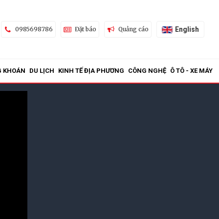
English
0985698786
Đặt báo
Quảng cáo
G KHOÁN
DU LỊCH
KINH TẾ ĐỊA PHƯƠNG
CÔNG NGHỆ
Ô TÔ - XE MÁY