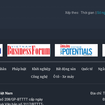
Số ng
Xếp theo:
Thời gian
nhân
Pháp luật
Khởi nghiệp
Bất động sản
Quốc tế
Ngâ
Công nghệ
Ô tô - Xe máy
Việt Nam
Địa chỉ: 
p số 208/GP-BTTTT cấp ngày
Đ
 và Văn bản số 3117/BTTTT-