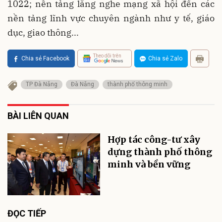
1022; nền tảng lắng nghe mạng xã hội đến các
nền tảng lĩnh vực chuyên ngành như y tế, giáo
dục, giao thông...
Theo dõi trên
Chia sẻ Facebook
Chia sẻ Zalo
TP Đà Nẵng
Đà Nẵng
thành phố thông minh
BÀI LIÊN QUAN
Hợp tác công-tư xây
dựng thành phố thông
minh và bền vững
ĐỌC TIẾP