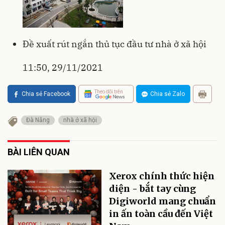
Đề xuất rút ngắn thủ tục đầu tư nhà ở xã hội
11:50, 29/11/2021
Theo dõi trên
Chia sẻ Facebook
Chia sẻ Zalo
Đà Nẵng
nhà ở xã hội
BÀI LIÊN QUAN
Xerox chính thức hiện
diện - bắt tay cùng
Digiworld mang chuẩn
in ấn toàn cầu đến Việt