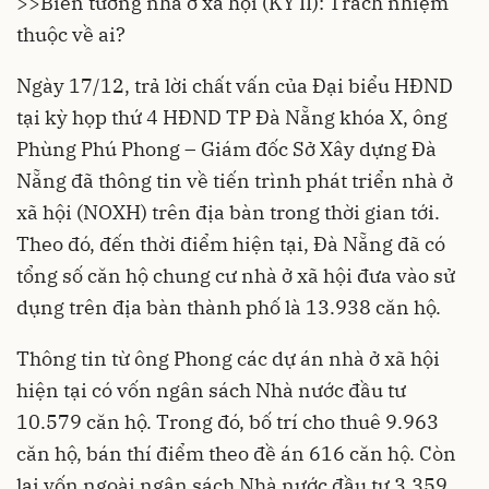
>>
Biến tướng nhà ở xã hội (KỲ II): Trách nhiệm
thuộc về ai?
Ngày 17/12, trả lời chất vấn của Đại biểu HĐND
tại kỳ họp thứ 4 HĐND TP Đà Nẵng khóa X, ông
Phùng Phú Phong – Giám đốc Sở Xây dựng Đà
Nẵng đã thông tin về tiến trình phát triển
nhà ở
xã hội
(NOXH) trên địa bàn trong thời gian tới.
Theo đó, đến thời điểm hiện tại, Đà Nẵng đã có
tổng số căn hộ chung cư nhà ở xã hội đưa vào sử
dụng trên địa bàn thành phố là 13.938 căn hộ.
Thông tin từ ông Phong các dự án nhà ở xã hội
hiện tại có vốn ngân sách Nhà nước đầu tư
10.579 căn hộ. Trong đó, bố trí cho thuê 9.963
căn hộ, bán thí điểm theo đề án 616 căn hộ. Còn
lại vốn ngoài ngân sách Nhà nước đầu tư 3.359