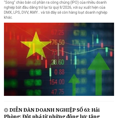
"Sóng" chào bán cổ phần ra công chúng (IPO) của nhiều doanh
nghiệp bắt đầu dâng trở lại từ quý II/2026, với sự xuất hiện của
DMX, LPS, DVV, AMY... và tới đây sẽ còn hàng loạt doanh nghiệp
khác.
DIỄN ĐÀN DOANH NGHIỆP SỐ 63: Hải
Phòng: Đột phá từ những động lực tăng