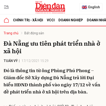
English
CHÍNH TRỊ - XÃ HỘI
VCCI
DOANH NGHIỆP
DOANH NH
bình luận
Trang chủ
Bất động sản
Đà Nẵng ưu tiên phát triển nhà ở
xã hội
TUẤN VỸ
17/12/2021 15:29
Đó là thông tin từ ông Phùng Phú Phong –
Giám đốc Sở Xây dựng Đà Nẵng trả lời Đại
Hủy
G
biểu HĐND thành phố vào ngày 17/12 về vấn
đề phát triển nhà ở xã hội trên địa bàn.