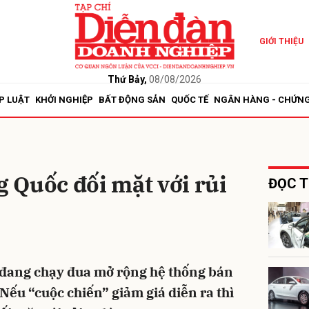
GIỚI THIỆU
bình luận
Thứ Bảy,
08/08/2026
P LUẬT
KHỞI NGHIỆP
BẤT ĐỘNG SẢN
QUỐC TẾ
NGÂN HÀNG - CHỨN
g Quốc đối mặt với rủi
ĐỌC T
Hủy
G
 đang chạy đua mở rộng hệ thống bán
Nếu “cuộc chiến” giảm giá diễn ra thì