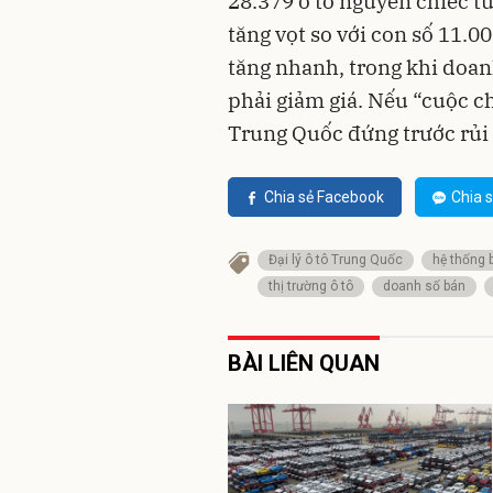
28.379 ô tô nguyên chiếc 
tăng vọt so với con số 11.0
tăng nhanh, trong khi doanh
phải giảm giá. Nếu “cuộc chi
Trung Quốc đứng trước rủi 
Chia sẻ Facebook
Chia s
Đại lý ô tô Trung Quốc
hệ thống 
thị trường ô tô
doanh số bán
BÀI LIÊN QUAN