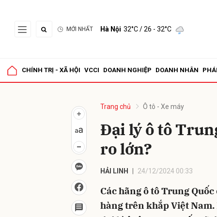
Hà Nội
32°C
/ 26 - 32°C
MỚI NHẤT
Gửi 
CHÍNH TRỊ - XÃ HỘI
VCCI
DOANH NGHIỆP
DOANH NHÂN
PHÁ
Trang chủ
Ô tô - Xe máy
Đại lý ô tô Trun
ro lớn?
HẢI LINH
24/12/2024 00:33
Các hãng ô tô Trung Quốc
hàng trên khắp Việt Nam. 