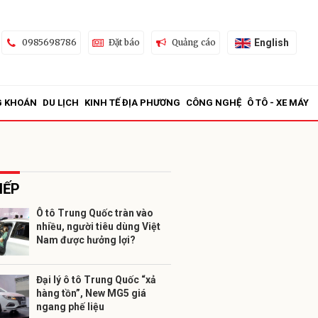
English
0985698786
Đặt báo
Quảng cáo
G KHOÁN
DU LỊCH
KINH TẾ ĐỊA PHƯƠNG
CÔNG NGHỆ
Ô TÔ - XE MÁY
IẾP
Ô tô Trung Quốc tràn vào
nhiều, người tiêu dùng Việt
ửi
Nam được hưởng lợi?
Đại lý ô tô Trung Quốc “xả
hàng tồn”, New MG5 giá
ngang phế liệu