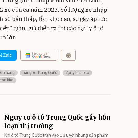
từ Trung Quốc nhập khẩu vào Việt Nam,
02 xe của cả năm 2023. Số lượng xe nhập
 số bán thấp, tồn kho cao, sẽ gây áp lực
ến” giảm giá diễn ra thì các đại lý ô tô
ro lớn.
Theo dõi trên
ẻ Zalo
bán hàng
hãng xe Trung Quốc
đại lý bán ô tô
tồn kho
Nguy cơ ô tô Trung Quốc gây hỗn
loạn thị trường
Khi ô tô Trung Quốc tràn vào ồ ạt, với những sản phẩm