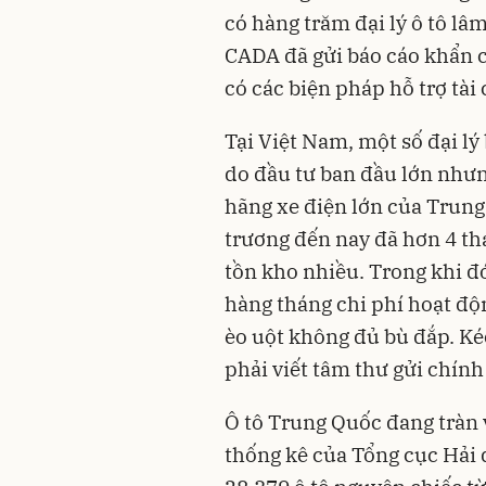
có hàng trăm đại lý ô tô lâ
CADA đã gửi báo cáo khẩn c
có các biện pháp hỗ trợ tài
Tại Việt Nam, một số đại l
do đầu tư ban đầu lớn nhưn
hãng xe điện lớn của Trung 
trương đến nay đã hơn 4 th
tồn kho nhiều. Trong khi đó
hàng tháng chi phí hoạt độ
èo uột không đủ bù đắp. Kéo
phải viết tâm thư gửi chín
Ô tô Trung Quốc đang tràn 
thống kê của Tổng cục Hải 