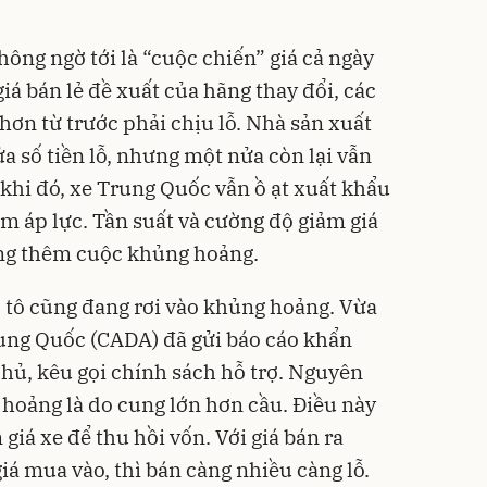
ông ngờ tới là “cuộc chiến” giá cả ngày
giá bán lẻ đề xuất của hãng thay đổi, các
 hơn từ trước phải chịu lỗ. Nhà sản xuất
a số tiền lỗ, nhưng một nửa còn lại vẫn
 khi đó, xe Trung Quốc vẫn ồ ạt xuất khẩu
m áp lực. Tần suất và cường độ giảm giá
ọng thêm cuộc khủng hoảng.
ô tô cũng đang rơi vào khủng hoảng. Vừa
Trung Quốc (CADA) đã gửi báo cáo khẩn
phủ, kêu gọi chính sách hỗ trợ. Nguyên
hoảng là do cung lớn hơn cầu. Điều này
giá xe để thu hồi vốn. Với giá bán ra
iá mua vào, thì bán càng nhiều càng lỗ.