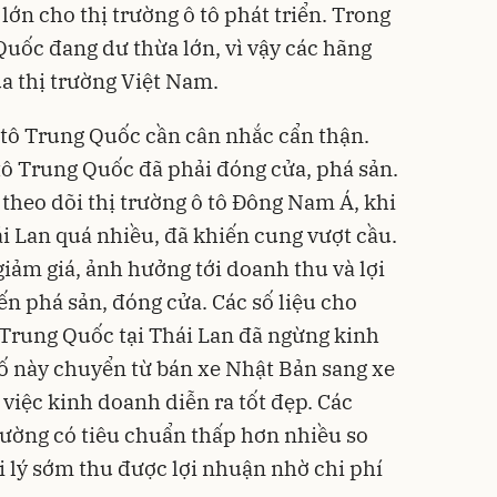
lớn cho thị trường ô tô phát triển. Trong
 Quốc đang dư thừa lớn, vì vậy các hãng
a thị trường Việt Nam.
ô tô Trung Quốc cần cân nhắc cẩn thận.
 tô Trung Quốc đã phải đóng cửa, phá sản.
heo dõi thị trường ô tô Đông Nam Á, khi
i Lan quá nhiều, đã khiến cung vượt cầu.
giảm giá, ảnh hưởng tới doanh thu và lợi
ến phá sản, đóng cửa. Các số liệu cho
ô Trung Quốc tại Thái Lan đã ngừng kinh
số này chuyển từ bán xe Nhật Bản sang xe
việc kinh doanh diễn ra tốt đẹp. Các
ường có tiêu chuẩn thấp hơn nhiều so
ại lý sớm thu được lợi nhuận nhờ chi phí