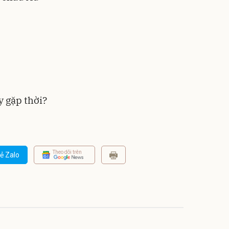
 gặp thời?
Theo dõi trên
ẻ Zalo