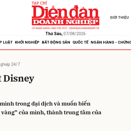
GIỚI THIỆU
bình luận
Thứ Sáu,
07/08/2026
P LUẬT
KHỞI NGHIỆP
BẤT ĐỘNG SẢN
QUỐC TẾ
NGÂN HÀNG - CHỨN
ghiệp 24/7
t Disney
Hủy
G
mình trong đại dịch và muốn biến
g vàng” của mình, thành trung tâm của