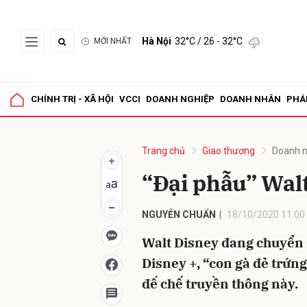
Hà Nội
32°C
/ 26 - 32°C
MỚI NHẤT
Gửi 
CHÍNH TRỊ - XÃ HỘI
VCCI
DOANH NGHIỆP
DOANH NHÂN
PHÁ
Trang chủ
Giao thương
Doanh n
“Đại phẫu” Wal
NGUYỄN CHUẨN
18/10/2020 11:00
Walt Disney đang chuyển 
Disney +, “con gà đẻ trứn
đế chế truyền thông này.