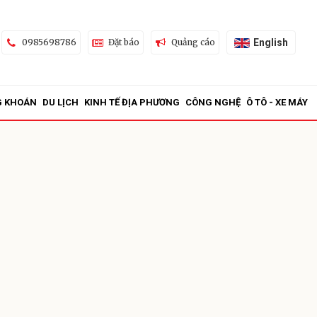
English
0985698786
Đặt báo
Quảng cáo
G KHOÁN
DU LỊCH
KINH TẾ ĐỊA PHƯƠNG
CÔNG NGHỆ
Ô TÔ - XE MÁY
ửi