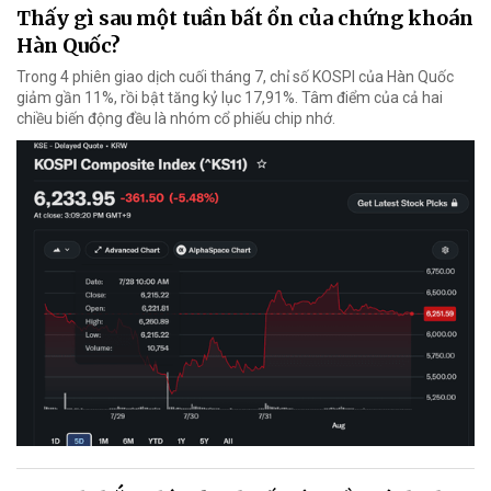
Thấy gì sau một tuần bất ổn của chứng khoán
Hàn Quốc?
Trong 4 phiên giao dịch cuối tháng 7, chỉ số KOSPI của Hàn Quốc
giảm gần 11%, rồi bật tăng kỷ lục 17,91%. Tâm điểm của cả hai
chiều biến động đều là nhóm cổ phiếu chip nhớ.