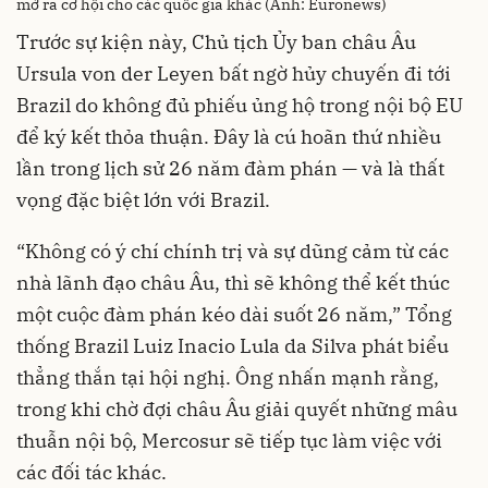
mở ra cơ hội cho các quốc gia khác (Ảnh: Euronews)
Trước sự kiện này, Chủ tịch Ủy ban châu Âu
Ursula von der Leyen bất ngờ hủy chuyến đi tới
Brazil do không đủ phiếu ủng hộ trong nội bộ EU
để ký kết thỏa thuận. Đây là cú hoãn thứ nhiều
lần trong lịch sử 26 năm đàm phán — và là thất
vọng đặc biệt lớn với Brazil.
“Không có ý chí chính trị và sự dũng cảm từ các
nhà lãnh đạo châu Âu, thì sẽ không thể kết thúc
một cuộc đàm phán kéo dài suốt 26 năm,” Tổng
thống Brazil Luiz Inacio Lula da Silva phát biểu
thẳng thắn tại hội nghị. Ông nhấn mạnh rằng,
trong khi chờ đợi châu Âu giải quyết những mâu
thuẫn nội bộ, Mercosur sẽ tiếp tục làm việc với
các đối tác khác.