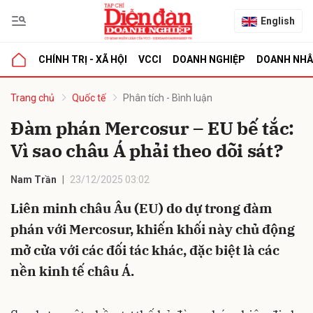
English
CHÍNH TRỊ - XÃ HỘI
VCCI
DOANH NGHIỆP
DOANH NH
bình luận
Trang chủ
Quốc tế
Phân tích - Bình luận
Đàm phán Mercosur – EU bế tắc:
Vì sao châu Á phải theo dõi sát?
Nam Trần
23/12/2025 03:02
Liên minh châu Âu (EU) do dự trong đàm
phán với Mercosur, khiến khối này chủ động
Hủy
G
mở cửa với các đối tác khác, đặc biệt là các
nền kinh tế châu Á.