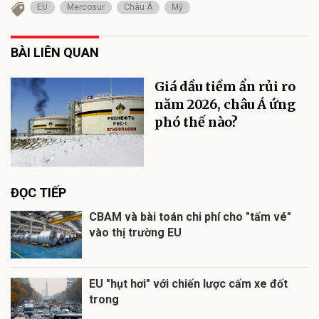
EU
Mercosur
Châu Á
Mỹ
BÀI LIÊN QUAN
Giá dầu tiềm ẩn rủi ro
năm 2026, châu Á ứng
phó thế nào?
ĐỌC TIẾP
CBAM và bài toán chi phí cho "tấm vé"
vào thị trường EU
EU "hụt hơi" với chiến lược cấm xe đốt
trong