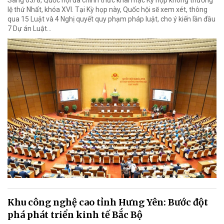
Sáng 03/8, Quốc hội đã chính thức khai mạc Kỳ họp không thường
lệ thứ Nhất, khóa XVI. Tại Kỳ họp này, Quốc hội sẽ xem xét, thông
qua 15 Luật và 4 Nghị quyết quy phạm pháp luật, cho ý kiến lần đầu
7 Dự án Luật…
Khu công nghệ cao tỉnh Hưng Yên: Bước đột
phá phát triển kinh tế Bắc Bộ