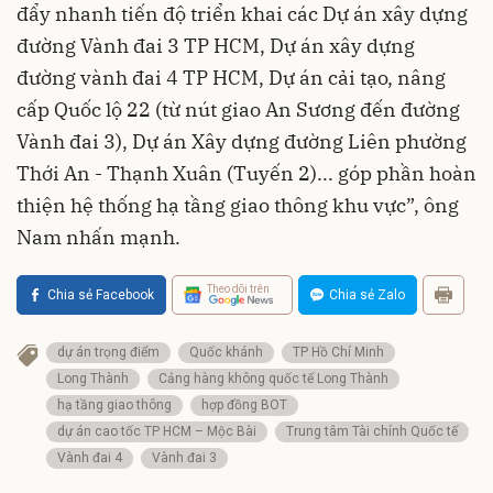
đẩy nhanh tiến độ triển khai các Dự án xây dựng
đường Vành đai 3 TP HCM, Dự án xây dựng
đường vành đai 4 TP HCM, Dự án cải tạo, nâng
cấp Quốc lộ 22 (từ nút giao An Sương đến đường
Vành đai 3), Dự án Xây dựng đường Liên phường
Thới An - Thạnh Xuân (Tuyến 2)... góp phần hoàn
thiện hệ thống hạ tầng giao thông khu vực”, ông
Nam nhấn mạnh.
Theo dõi trên
Chia sẻ Facebook
Chia sẻ Zalo
dự án trọng điểm
Quốc khánh
TP Hồ Chí Minh
Long Thành
Cảng hàng không quốc tế Long Thành
hạ tầng giao thông
hợp đồng BOT
dự án cao tốc TP HCM – Mộc Bài
Trung tâm Tài chính Quốc tế
Vành đai 4
Vành đai 3