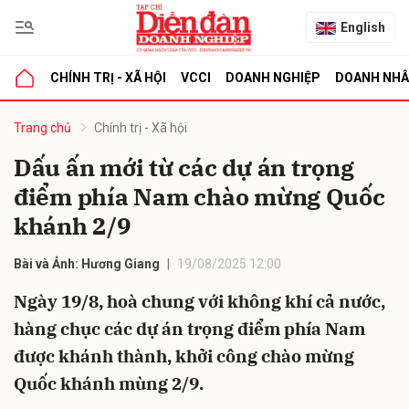
English
CHÍNH TRỊ - XÃ HỘI
VCCI
DOANH NGHIỆP
DOANH NH
bình luận
Trang chủ
Chính trị - Xã hội
Dấu ấn mới từ các dự án trọng
điểm phía Nam chào mừng Quốc
khánh 2/9
Bài và Ảnh: Hương Giang
19/08/2025 12:00
Ngày 19/8, hoà chung với không khí cả nước,
Hủy
G
hàng chục các dự án trọng điểm phía Nam
được khánh thành, khởi công chào mừng
Quốc khánh mùng 2/9.