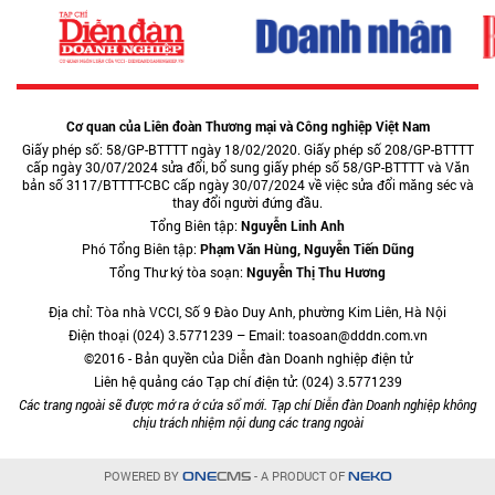
Cơ quan của Liên đoàn Thương mại và Công nghiệp Việt Nam
Giấy phép số: 58/GP-BTTTT ngày 18/02/2020. Giấy phép số 208/GP-BTTTT
cấp ngày 30/07/2024 sửa đổi, bổ sung giấy phép số 58/GP-BTTTT và Văn
bản số 3117/BTTTT-CBC cấp ngày 30/07/2024 về việc sửa đổi măng séc và
thay đổi người đứng đầu.
Tổng Biên tập:
Nguyễn Linh Anh
Phó Tổng Biên tập:
Phạm Văn Hùng, Nguyễn Tiến Dũng
Tổng Thư ký tòa soạn:
Nguyễn Thị Thu Hương
Địa chỉ: Tòa nhà VCCI, Số 9 Đào Duy Anh, phường Kim Liên, Hà Nội
Điện thoại (024) 3.5771239 – Email: toasoan@dddn.com.vn
©2016 - Bản quyền của Diễn đàn Doanh nghiệp điện tử
Liên hệ quảng cáo Tạp chí điện tử: (024) 3.5771239
Các trang ngoài sẽ được mở ra ở cửa sổ mới. Tạp chí Diễn đàn Doanh nghiệp không
chịu trách nhiệm nội dung các trang ngoài
POWERED BY
- A PRODUCT OF
ONE
CMS
NEKO