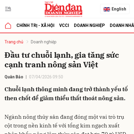
English
CHÍNH TRỊ - XÃ HỘI
VCCI
DOANH NGHIỆP
DOANH NH
bình luận
Trang chủ
Doanh nghiệp
Đầu tư chuỗi lạnh, gia tăng sức
cạnh tranh nông sản Việt
Quân Bảo
07/04/2026 09:50
Chuỗi lạnh thông minh đang trở thành yếu tố
then chốt để giảm thiểu thất thoát nông sản.
Hủy
G
Ngành nông thủy sản đang đóng một vai trò trụ
cột trong nền kinh tế với tổng kim ngạch xuất