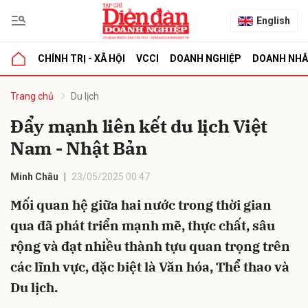
English
CHÍNH TRỊ - XÃ HỘI
VCCI
DOANH NGHIỆP
DOANH NH
bình luận
Trang chủ
Du lịch
Đẩy mạnh liên kết du lịch Việt
Nam - Nhật Bản
Minh Châu
23/05/2025 00:47
Mối quan hệ giữa hai nước trong thời gian
qua đã phát triển mạnh mẽ, thực chất, sâu
Hủy
G
rộng và đạt nhiều thành tựu quan trọng trên
các lĩnh vực, đặc biệt là Văn hóa, Thể thao và
Du lịch.