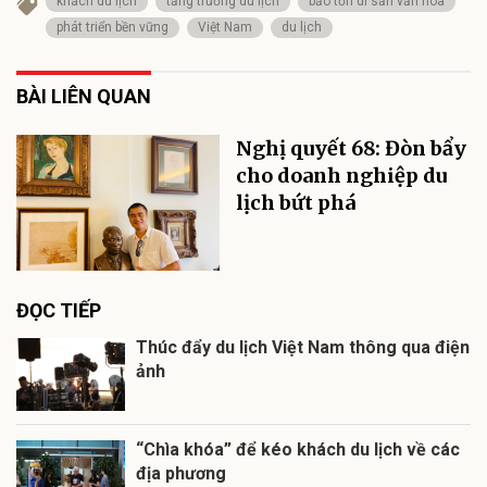
khách du lịch
tăng trưởng du lịch
bảo tồn di sản văn hóa
phát triển bền vững
Việt Nam
du lịch
BÀI LIÊN QUAN
Nghị quyết 68: Đòn bẩy
cho doanh nghiệp du
lịch bứt phá
ĐỌC TIẾP
Thúc đẩy du lịch Việt Nam thông qua điện
ảnh
“Chìa khóa” để kéo khách du lịch về các
địa phương